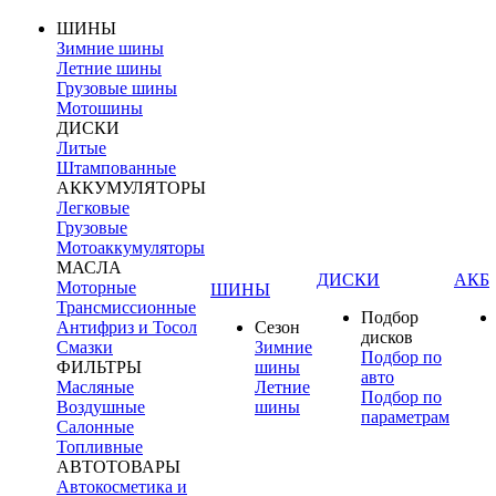
ШИНЫ
Зимние шины
Летние шины
Грузовые шины
Мотошины
ДИСКИ
Литые
Штампованные
АККУМУЛЯТОРЫ
Легковые
Грузовые
Мотоаккумуляторы
МАСЛА
ДИСКИ
АКБ
Моторные
ШИНЫ
Трансмиссионные
Подбор
Антифриз и Тосол
Сезон
дисков
Смазки
Зимние
Подбор по
ФИЛЬТРЫ
шины
авто
Масляные
Летние
Подбор по
Воздушные
шины
параметрам
Салонные
Топливные
АВТОТОВАРЫ
Автокосметика и