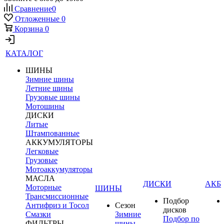
Сравнение
0
Отложенные
0
Корзина
0
КАТАЛОГ
ШИНЫ
Зимние шины
Летние шины
Грузовые шины
Мотошины
ДИСКИ
Литые
Штампованные
АККУМУЛЯТОРЫ
Легковые
Грузовые
Мотоаккумуляторы
МАСЛА
ДИСКИ
АКБ
Моторные
ШИНЫ
Трансмиссионные
Подбор
Антифриз и Тосол
Сезон
дисков
Смазки
Зимние
Подбор по
ФИЛЬТРЫ
шины