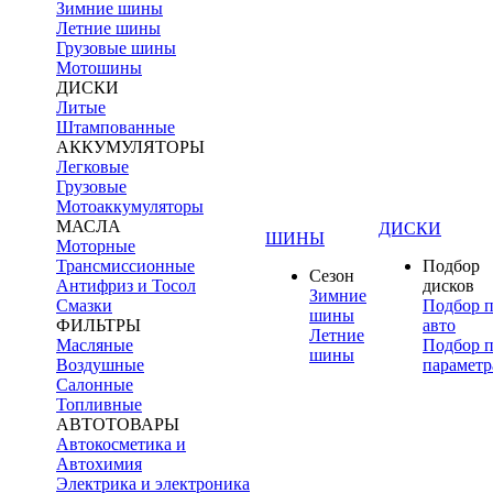
Зимние шины
Летние шины
Грузовые шины
Мотошины
ДИСКИ
Литые
Штампованные
АККУМУЛЯТОРЫ
Легковые
Грузовые
Мотоаккумуляторы
МАСЛА
ДИСКИ
ШИНЫ
Моторные
Трансмиссионные
Подбор
Сезон
Антифриз и Тосол
дисков
Зимние
Смазки
Подбор 
шины
ФИЛЬТРЫ
авто
Летние
Масляные
Подбор 
шины
Воздушные
параметр
Салонные
Топливные
АВТОТОВАРЫ
Автокосметика и
Автохимия
Электрика и электроника