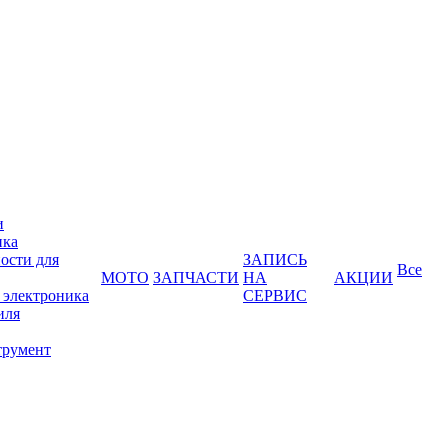
и
ика
ости для
ЗАПИСЬ
Все
МОТО
ЗАПЧАСТИ
НА
АКЦИИ
 электроника
СЕРВИС
иля
трумент