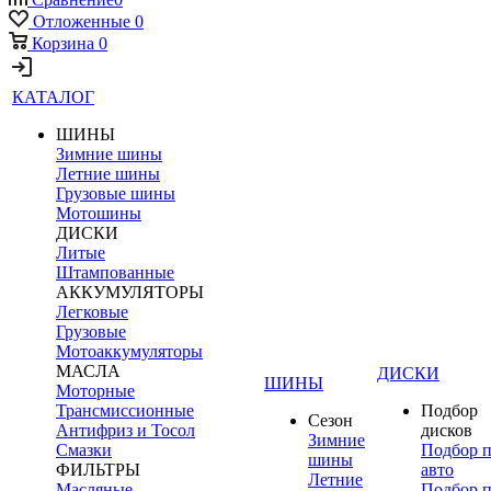
Отложенные
0
Корзина
0
КАТАЛОГ
ШИНЫ
Зимние шины
Летние шины
Грузовые шины
Мотошины
ДИСКИ
Литые
Штампованные
АККУМУЛЯТОРЫ
Легковые
Грузовые
Мотоаккумуляторы
МАСЛА
ДИСКИ
ШИНЫ
Моторные
Трансмиссионные
Подбор
Сезон
Антифриз и Тосол
дисков
Зимние
Смазки
Подбор 
шины
ФИЛЬТРЫ
авто
Летние
Масляные
Подбор 