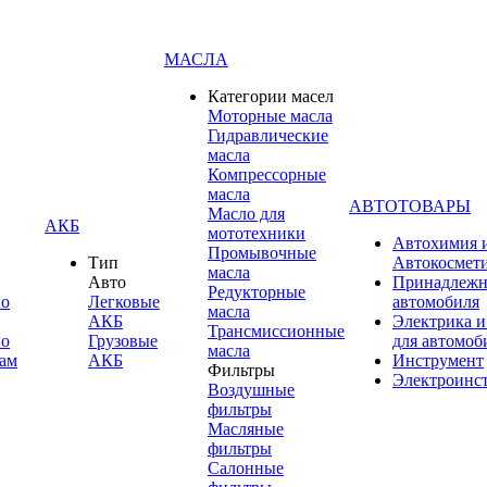
МАСЛА
Категории масел
Моторные масла
Гидравлические
масла
Компрессорные
масла
АВТОТОВАРЫ
Масло для
АКБ
мототехники
Автохимия 
Промывочные
Тип
Автокосмет
масла
Авто
Принадлежн
Редукторные
по
Легковые
автомобиля
масла
АКБ
Электрика и
Трансмиссионные
по
Грузовые
для автомоб
масла
ам
АКБ
Инструмент
Фильтры
Электроинс
Воздушные
фильтры
Масляные
фильтры
Салонные