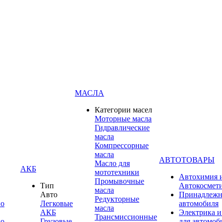
МАСЛА
Категории масел
Моторные масла
Гидравлические
масла
Компрессорные
масла
АВТОТОВАРЫ
Масло для
АКБ
мототехники
Автохимия 
Промывочные
Тип
Автокосмет
масла
Авто
Принадлежн
Редукторные
по
Легковые
автомобиля
масла
АКБ
Электрика и
Трансмиссионные
по
Грузовые
для автомоб