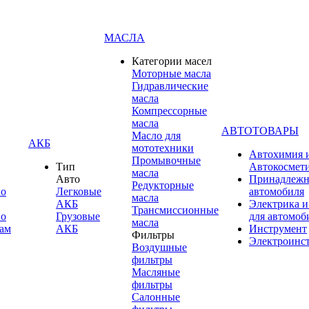
МАСЛА
Категории масел
Моторные масла
Гидравлические
масла
Компрессорные
масла
АВТОТОВАРЫ
Масло для
АКБ
мототехники
Автохимия 
Промывочные
Тип
Автокосмет
масла
Авто
Принадлежн
Редукторные
по
Легковые
автомобиля
масла
АКБ
Электрика и
Трансмиссионные
по
Грузовые
для автомоб
масла
ам
АКБ
Инструмент
Фильтры
Электроинс
Воздушные
фильтры
Масляные
фильтры
Салонные