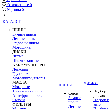
Отложенные
0
Корзина
0
КАТАЛОГ
ШИНЫ
Зимние шины
Летние шины
Грузовые шины
Мотошины
ДИСКИ
Литые
Штампованные
АККУМУЛЯТОРЫ
Легковые
Грузовые
Мотоаккумуляторы
МАСЛА
ДИСКИ
ШИНЫ
Моторные
Трансмиссионные
Подбор
Сезон
Антифриз и Тосол
дисков
Зимние
Смазки
Подбор 
шины
ФИЛЬТРЫ
авто
Летние
Масляные
Подбор 