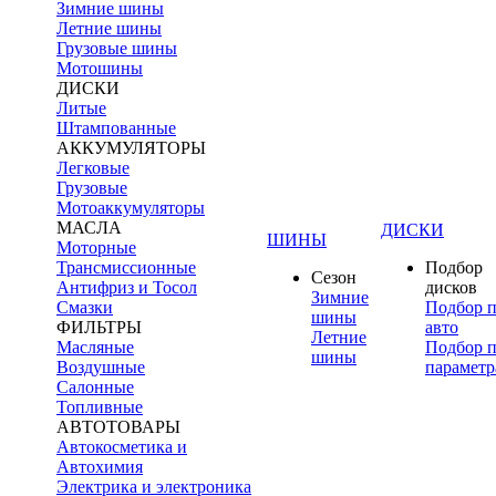
Зимние шины
Летние шины
Грузовые шины
Мотошины
ДИСКИ
Литые
Штампованные
АККУМУЛЯТОРЫ
Легковые
Грузовые
Мотоаккумуляторы
МАСЛА
ДИСКИ
ШИНЫ
Моторные
Трансмиссионные
Подбор
Сезон
Антифриз и Тосол
дисков
Зимние
Смазки
Подбор 
шины
ФИЛЬТРЫ
авто
Летние
Масляные
Подбор 
шины
Воздушные
параметр
Салонные
Топливные
АВТОТОВАРЫ
Автокосметика и
Автохимия
Электрика и электроника