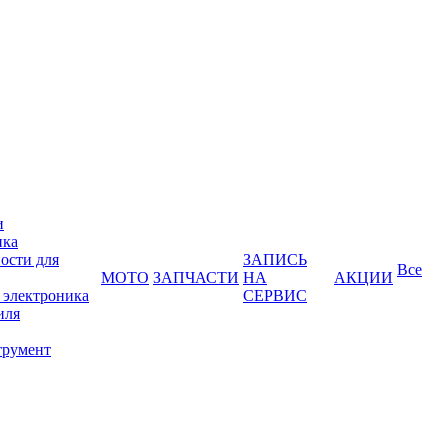
и
ика
ости для
ЗАПИСЬ
Все
МОТО
ЗАПЧАСТИ
НА
АКЦИИ
 электроника
СЕРВИС
иля
трумент