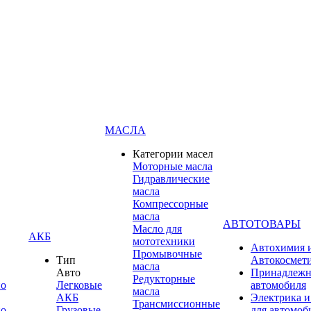
МАСЛА
Категории масел
Моторные масла
Гидравлические
масла
Компрессорные
масла
АВТОТОВАРЫ
Масло для
АКБ
мототехники
Автохимия 
Промывочные
Тип
Автокосмет
масла
Авто
Принадлежн
Редукторные
по
Легковые
автомобиля
масла
АКБ
Электрика и
Трансмиссионные
по
Грузовые
для автомоб