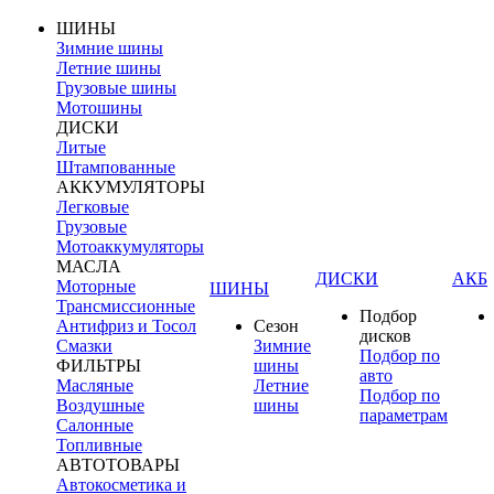
ШИНЫ
Зимние шины
Летние шины
Грузовые шины
Мотошины
ДИСКИ
Литые
Штампованные
АККУМУЛЯТОРЫ
Легковые
Грузовые
Мотоаккумуляторы
МАСЛА
ДИСКИ
АКБ
Моторные
ШИНЫ
Трансмиссионные
Подбор
Антифриз и Тосол
Сезон
дисков
Смазки
Зимние
Подбор по
ФИЛЬТРЫ
шины
авто
Масляные
Летние
Подбор по
Воздушные
шины
параметрам
Салонные
Топливные
АВТОТОВАРЫ
Автокосметика и