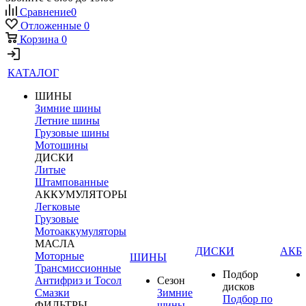
Сравнение
0
Отложенные
0
Корзина
0
КАТАЛОГ
ШИНЫ
Зимние шины
Летние шины
Грузовые шины
Мотошины
ДИСКИ
Литые
Штампованные
АККУМУЛЯТОРЫ
Легковые
Грузовые
Мотоаккумуляторы
МАСЛА
ДИСКИ
АКБ
Моторные
ШИНЫ
Трансмиссионные
Подбор
Антифриз и Тосол
Сезон
дисков
Смазки
Зимние
Подбор по
ФИЛЬТРЫ
шины