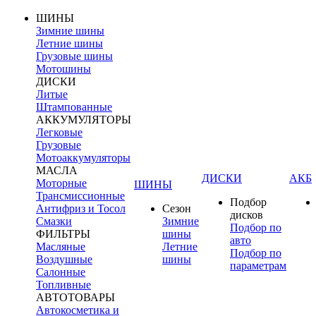
ШИНЫ
Зимние шины
Летние шины
Грузовые шины
Мотошины
ДИСКИ
Литые
Штампованные
АККУМУЛЯТОРЫ
Легковые
Грузовые
Мотоаккумуляторы
МАСЛА
ДИСКИ
АКБ
Моторные
ШИНЫ
Трансмиссионные
Подбор
Антифриз и Тосол
Сезон
дисков
Смазки
Зимние
Подбор по
ФИЛЬТРЫ
шины
авто
Масляные
Летние
Подбор по
Воздушные
шины
параметрам
Салонные
Топливные
АВТОТОВАРЫ
Автокосметика и