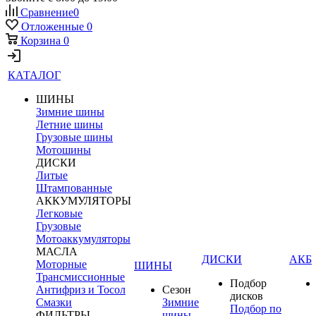
Сравнение
0
Отложенные
0
Корзина
0
КАТАЛОГ
ШИНЫ
Зимние шины
Летние шины
Грузовые шины
Мотошины
ДИСКИ
Литые
Штампованные
АККУМУЛЯТОРЫ
Легковые
Грузовые
Мотоаккумуляторы
МАСЛА
ДИСКИ
АКБ
Моторные
ШИНЫ
Трансмиссионные
Подбор
Антифриз и Тосол
Сезон
дисков
Смазки
Зимние
Подбор по
ФИЛЬТРЫ
шины