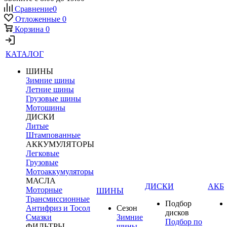
Сравнение
0
Отложенные
0
Корзина
0
КАТАЛОГ
ШИНЫ
Зимние шины
Летние шины
Грузовые шины
Мотошины
ДИСКИ
Литые
Штампованные
АККУМУЛЯТОРЫ
Легковые
Грузовые
Мотоаккумуляторы
МАСЛА
ДИСКИ
АКБ
Моторные
ШИНЫ
Трансмиссионные
Подбор
Антифриз и Тосол
Сезон
дисков
Смазки
Зимние
Подбор по
ФИЛЬТРЫ
шины