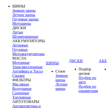
ШИНЫ
Зимние шины
Летние шины
Грузовые шины
Мотошины
ДИСКИ
Литые
Штампованные
АККУМУЛЯТОРЫ
Легковые
Грузовые
Мотоаккумуляторы
МАСЛА
ДИСКИ
АКБ
Моторные
ШИНЫ
Трансмиссионные
Подбор
Антифриз и Тосол
Сезон
дисков
Смазки
Зимние
Подбор по
ФИЛЬТРЫ
шины
авто
Масляные
Летние
Подбор по
Воздушные
шины
параметрам
Салонные
Топливные
АВТОТОВАРЫ
Автокосметика и