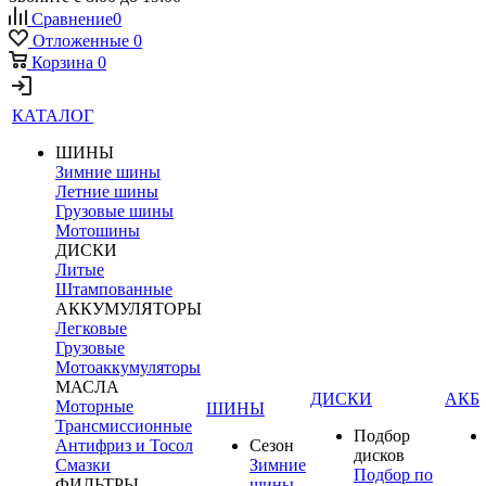
Сравнение
0
Отложенные
0
Корзина
0
КАТАЛОГ
ШИНЫ
Зимние шины
Летние шины
Грузовые шины
Мотошины
ДИСКИ
Литые
Штампованные
АККУМУЛЯТОРЫ
Легковые
Грузовые
Мотоаккумуляторы
МАСЛА
ДИСКИ
АКБ
Моторные
ШИНЫ
Трансмиссионные
Подбор
Антифриз и Тосол
Сезон
дисков
Смазки
Зимние
Подбор по
ФИЛЬТРЫ
шины