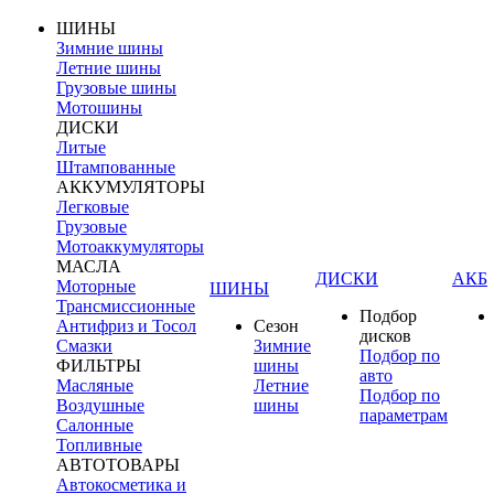
ШИНЫ
Зимние шины
Летние шины
Грузовые шины
Мотошины
ДИСКИ
Литые
Штампованные
АККУМУЛЯТОРЫ
Легковые
Грузовые
Мотоаккумуляторы
МАСЛА
ДИСКИ
АКБ
Моторные
ШИНЫ
Трансмиссионные
Подбор
Антифриз и Тосол
Сезон
дисков
Смазки
Зимние
Подбор по
ФИЛЬТРЫ
шины
авто
Масляные
Летние
Подбор по
Воздушные
шины
параметрам
Салонные
Топливные
АВТОТОВАРЫ
Автокосметика и