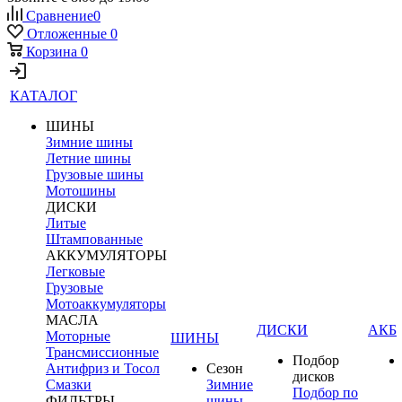
Сравнение
0
Отложенные
0
Корзина
0
КАТАЛОГ
ШИНЫ
Зимние шины
Летние шины
Грузовые шины
Мотошины
ДИСКИ
Литые
Штампованные
АККУМУЛЯТОРЫ
Легковые
Грузовые
Мотоаккумуляторы
МАСЛА
ДИСКИ
АКБ
Моторные
ШИНЫ
Трансмиссионные
Подбор
Антифриз и Тосол
Сезон
дисков
Смазки
Зимние
Подбор по
ФИЛЬТРЫ
шины