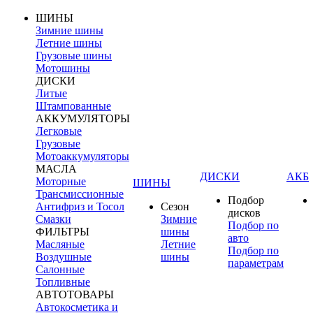
ШИНЫ
Зимние шины
Летние шины
Грузовые шины
Мотошины
ДИСКИ
Литые
Штампованные
АККУМУЛЯТОРЫ
Легковые
Грузовые
Мотоаккумуляторы
МАСЛА
ДИСКИ
АКБ
Моторные
ШИНЫ
Трансмиссионные
Подбор
Антифриз и Тосол
Сезон
дисков
Смазки
Зимние
Подбор по
ФИЛЬТРЫ
шины
авто
Масляные
Летние
Подбор по
Воздушные
шины
параметрам
Салонные
Топливные
АВТОТОВАРЫ
Автокосметика и