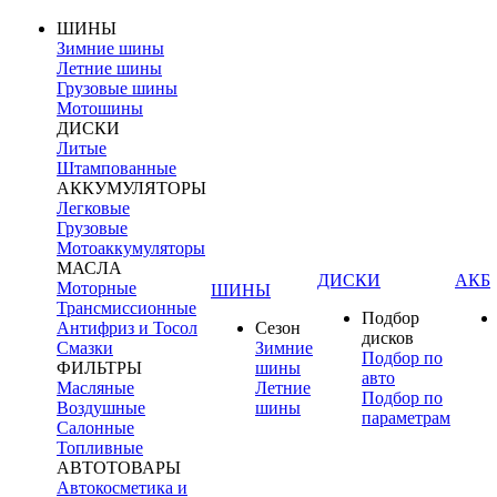
ШИНЫ
Зимние шины
Летние шины
Грузовые шины
Мотошины
ДИСКИ
Литые
Штампованные
АККУМУЛЯТОРЫ
Легковые
Грузовые
Мотоаккумуляторы
МАСЛА
ДИСКИ
АКБ
Моторные
ШИНЫ
Трансмиссионные
Подбор
Антифриз и Тосол
Сезон
дисков
Смазки
Зимние
Подбор по
ФИЛЬТРЫ
шины
авто
Масляные
Летние
Подбор по
Воздушные
шины
параметрам
Салонные
Топливные
АВТОТОВАРЫ
Автокосметика и