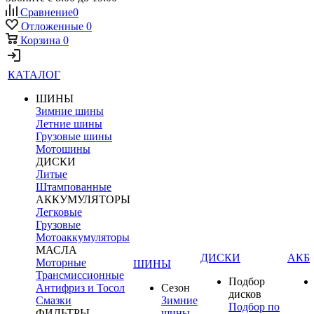
Сравнение
0
Отложенные
0
Корзина
0
КАТАЛОГ
ШИНЫ
Зимние шины
Летние шины
Грузовые шины
Мотошины
ДИСКИ
Литые
Штампованные
АККУМУЛЯТОРЫ
Легковые
Грузовые
Мотоаккумуляторы
МАСЛА
ДИСКИ
АКБ
Моторные
ШИНЫ
Трансмиссионные
Подбор
Антифриз и Тосол
Сезон
дисков
Смазки
Зимние
Подбор по
ФИЛЬТРЫ
шины