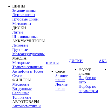
ШИНЫ
Зимние шины
Летние шины
Грузовые шины
Мотошины
ДИСКИ
Литые
Штампованные
АККУМУЛЯТОРЫ
Легковые
Грузовые
Мотоаккумуляторы
МАСЛА
ДИСКИ
АКБ
Моторные
ШИНЫ
Трансмиссионные
Подбор
Антифриз и Тосол
Сезон
дисков
Смазки
Зимние
Подбор по
ФИЛЬТРЫ
шины
авто
Масляные
Летние
Подбор по
Воздушные
шины
параметрам
Салонные
Топливные
АВТОТОВАРЫ
Автокосметика и