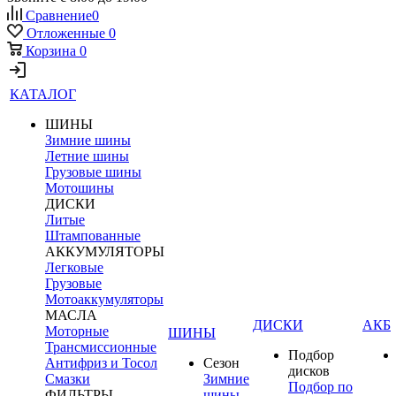
Сравнение
0
Отложенные
0
Корзина
0
КАТАЛОГ
ШИНЫ
Зимние шины
Летние шины
Грузовые шины
Мотошины
ДИСКИ
Литые
Штампованные
АККУМУЛЯТОРЫ
Легковые
Грузовые
Мотоаккумуляторы
МАСЛА
ДИСКИ
АКБ
Моторные
ШИНЫ
Трансмиссионные
Подбор
Антифриз и Тосол
Сезон
дисков
Смазки
Зимние
Подбор по
ФИЛЬТРЫ
шины