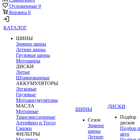
Отложенные
0
Корзина
0
КАТАЛОГ
ШИНЫ
Зимние шины
Летние шины
Грузовые шины
Мотошины
ДИСКИ
Литые
Штампованные
АККУМУЛЯТОРЫ
Легковые
Грузовые
Мотоаккумуляторы
МАСЛА
ДИСКИ
ШИНЫ
Моторные
Трансмиссионные
Подбор
Сезон
Антифриз и Тосол
дисков
Зимние
Смазки
Подбор 
шины
ФИЛЬТРЫ
авто
Летние
Масляные
Подбор 