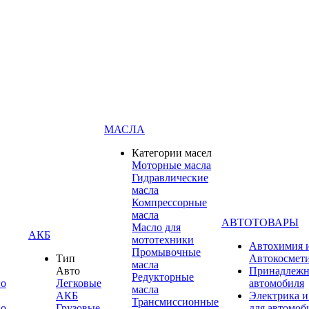
МАСЛА
Категории масел
Моторные масла
Гидравлические
масла
Компрессорные
масла
АВТОТОВАРЫ
Масло для
АКБ
мототехники
Автохимия 
Промывочные
Тип
Автокосмет
масла
Авто
Принадлежн
Редукторные
по
Легковые
автомобиля
масла
АКБ
Электрика и
Трансмиссионные
по
Грузовые
для автомоб