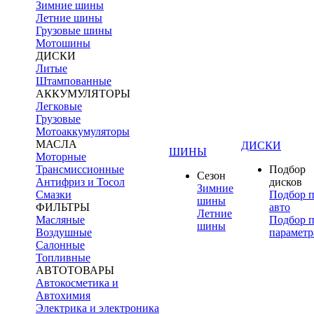
Зимние шины
Летние шины
Грузовые шины
Мотошины
ДИСКИ
Литые
Штампованные
АККУМУЛЯТОРЫ
Легковые
Грузовые
Мотоаккумуляторы
МАСЛА
ДИСКИ
ШИНЫ
Моторные
Трансмиссионные
Подбор
Сезон
Антифриз и Тосол
дисков
Зимние
Смазки
Подбор 
шины
ФИЛЬТРЫ
авто
Летние
Масляные
Подбор 
шины
Воздушные
параметр
Салонные
Топливные
АВТОТОВАРЫ
Автокосметика и
Автохимия
Электрика и электроника