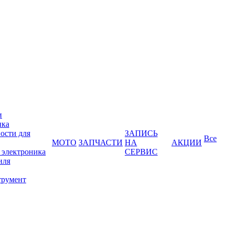
и
ика
ости для
ЗАПИСЬ
Все
МОТО
ЗАПЧАСТИ
НА
АКЦИИ
 электроника
СЕРВИС
иля
трумент