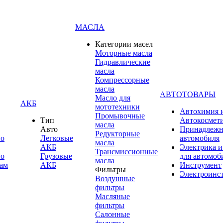
МАСЛА
Категории масел
Моторные масла
Гидравлические
масла
Компрессорные
масла
АВТОТОВАРЫ
Масло для
АКБ
мототехники
Автохимия 
Промывочные
Тип
Автокосмет
масла
Авто
Принадлежн
Редукторные
по
Легковые
автомобиля
масла
АКБ
Электрика и
Трансмиссионные
по
Грузовые
для автомоб
масла
ам
АКБ
Инструмент
Фильтры
Электроинс
Воздушные
фильтры
Масляные
фильтры
Салонные