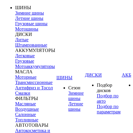
ШИНЫ
Зимние шины
Летние шины
Грузовые шины
Мотошины
ДИСКИ
Литые
Штампованные
АККУМУЛЯТОРЫ
Легковые
Грузовые
Мотоаккумуляторы
МАСЛА
ДИСКИ
АКБ
Моторные
ШИНЫ
Трансмиссионные
Подбор
Антифриз и Тосол
Сезон
дисков
Смазки
Зимние
Подбор по
ФИЛЬТРЫ
шины
авто
Масляные
Летние
Подбор по
Воздушные
шины
параметрам
Салонные
Топливные
АВТОТОВАРЫ
Автокосметика и