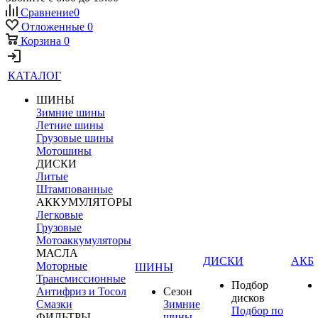
Сравнение
0
Отложенные
0
Корзина
0
КАТАЛОГ
ШИНЫ
Зимние шины
Летние шины
Грузовые шины
Мотошины
ДИСКИ
Литые
Штампованные
АККУМУЛЯТОРЫ
Легковые
Грузовые
Мотоаккумуляторы
МАСЛА
ДИСКИ
АКБ
Моторные
ШИНЫ
Трансмиссионные
Подбор
Антифриз и Тосол
Сезон
дисков
Смазки
Зимние
Подбор по
ФИЛЬТРЫ
шины