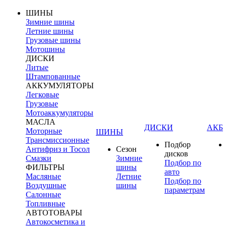
ШИНЫ
Зимние шины
Летние шины
Грузовые шины
Мотошины
ДИСКИ
Литые
Штампованные
АККУМУЛЯТОРЫ
Легковые
Грузовые
Мотоаккумуляторы
МАСЛА
ДИСКИ
АКБ
Моторные
ШИНЫ
Трансмиссионные
Подбор
Антифриз и Тосол
Сезон
дисков
Смазки
Зимние
Подбор по
ФИЛЬТРЫ
шины
авто
Масляные
Летние
Подбор по
Воздушные
шины
параметрам
Салонные
Топливные
АВТОТОВАРЫ
Автокосметика и