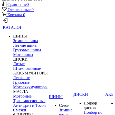
Сравнение
0
Отложенные
0
Корзина
0
КАТАЛОГ
ШИНЫ
Зимние шины
Летние шины
Грузовые шины
Мотошины
ДИСКИ
Литые
Штампованные
АККУМУЛЯТОРЫ
Легковые
Грузовые
Мотоаккумуляторы
МАСЛА
ДИСКИ
АКБ
Моторные
ШИНЫ
Трансмиссионные
Подбор
Антифриз и Тосол
Сезон
дисков
Смазки
Зимние
Подбор по
ФИЛЬТРЫ
шины