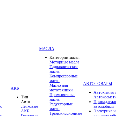
МАСЛА
Категории масел
Моторные масла
Гидравлические
масла
Компрессорные
масла
АВТОТОВАРЫ
Масло для
АКБ
мототехники
Автохимия 
Промывочные
Тип
Автокосмет
масла
Авто
Принадлежн
Редукторные
по
Легковые
автомобиля
масла
АКБ
Электрика и
Трансмиссионные
по
Грузовые
для автомоб