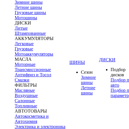
Зимние шины
Летние шины
Грузовые шины
Мотошины
ДИСКИ
Литые
Штампованные
АККУМУЛЯТОРЫ
Легковые
Грузовые
Мотоаккумуляторы
МАСЛА
ДИСКИ
ШИНЫ
Моторные
Трансмиссионные
Подбор
Сезон
Антифриз и Тосол
дисков
Зимние
Смазки
Подбор 
шины
ФИЛЬТРЫ
авто
Летние
Масляные
Подбор 
шины
Воздушные
параметр
Салонные
Топливные
АВТОТОВАРЫ
Автокосметика и
Автохимия
Электрика и электроника