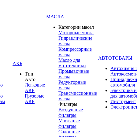
МАСЛА
Категории масел
Моторные масла
Гидравлические
масла
Компрессорные
масла
АВТОТОВАРЫ
Масло для
АКБ
мототехники
Автохимия 
Промывочные
Тип
Автокосмет
масла
Авто
Принадлежн
Редукторные
по
Легковые
автомобиля
масла
АКБ
Электрика и
Трансмиссионные
по
Грузовые
для автомоб
масла
ам
АКБ
Инструмент
Фильтры
Электроинс
Воздушные
фильтры
Масляные
фильтры
Салонные