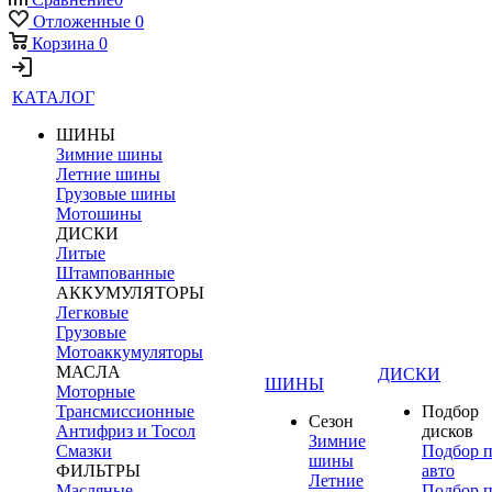
Отложенные
0
Корзина
0
КАТАЛОГ
ШИНЫ
Зимние шины
Летние шины
Грузовые шины
Мотошины
ДИСКИ
Литые
Штампованные
АККУМУЛЯТОРЫ
Легковые
Грузовые
Мотоаккумуляторы
МАСЛА
ДИСКИ
ШИНЫ
Моторные
Трансмиссионные
Подбор
Сезон
Антифриз и Тосол
дисков
Зимние
Смазки
Подбор 
шины
ФИЛЬТРЫ
авто
Летние
Масляные
Подбор 