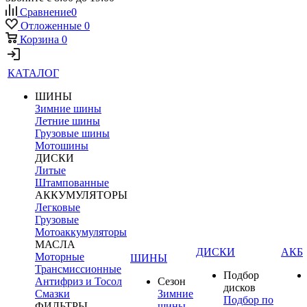
Сравнение
0
Отложенные
0
Корзина
0
КАТАЛОГ
ШИНЫ
Зимние шины
Летние шины
Грузовые шины
Мотошины
ДИСКИ
Литые
Штампованные
АККУМУЛЯТОРЫ
Легковые
Грузовые
Мотоаккумуляторы
МАСЛА
ДИСКИ
АКБ
Моторные
ШИНЫ
Трансмиссионные
Подбор
Антифриз и Тосол
Сезон
дисков
Смазки
Зимние
Подбор по
ФИЛЬТРЫ
шины