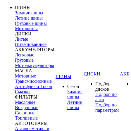
ШИНЫ
Зимние шины
Летние шины
Грузовые шины
Мотошины
ДИСКИ
Литые
Штампованные
АККУМУЛЯТОРЫ
Легковые
Грузовые
Мотоаккумуляторы
МАСЛА
ДИСКИ
АКБ
Моторные
ШИНЫ
Трансмиссионные
Подбор
Антифриз и Тосол
Сезон
дисков
Смазки
Зимние
Подбор по
ФИЛЬТРЫ
шины
авто
Масляные
Летние
Подбор по
Воздушные
шины
параметрам
Салонные
Топливные
АВТОТОВАРЫ
Автокосметика и