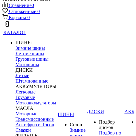
Сравнение
0
Отложенные
0
Корзина
0
КАТАЛОГ
ШИНЫ
Зимние шины
Летние шины
Грузовые шины
Мотошины
ДИСКИ
Литые
Штампованные
АККУМУЛЯТОРЫ
Легковые
Грузовые
Мотоаккумуляторы
МАСЛА
ДИСКИ
АКБ
Моторные
ШИНЫ
Трансмиссионные
Подбор
Антифриз и Тосол
Сезон
дисков
Смазки
Зимние
Подбор по
ФИЛЬТРЫ
шины