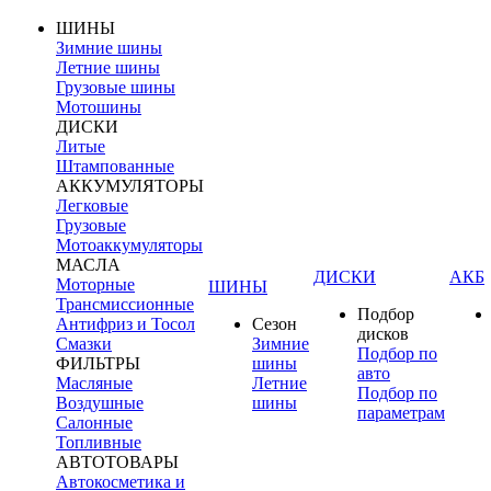
ШИНЫ
Зимние шины
Летние шины
Грузовые шины
Мотошины
ДИСКИ
Литые
Штампованные
АККУМУЛЯТОРЫ
Легковые
Грузовые
Мотоаккумуляторы
МАСЛА
ДИСКИ
АКБ
Моторные
ШИНЫ
Трансмиссионные
Подбор
Антифриз и Тосол
Сезон
дисков
Смазки
Зимние
Подбор по
ФИЛЬТРЫ
шины
авто
Масляные
Летние
Подбор по
Воздушные
шины
параметрам
Салонные
Топливные
АВТОТОВАРЫ
Автокосметика и