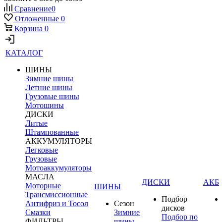
Сравнение
0
Отложенные
0
Корзина
0
КАТАЛОГ
ШИНЫ
Зимние шины
Летние шины
Грузовые шины
Мотошины
ДИСКИ
Литые
Штампованные
АККУМУЛЯТОРЫ
Легковые
Грузовые
Мотоаккумуляторы
МАСЛА
ДИСКИ
АКБ
Моторные
ШИНЫ
Трансмиссионные
Подбор
Антифриз и Тосол
Сезон
дисков
Смазки
Зимние
Подбор по
ФИЛЬТРЫ
шины