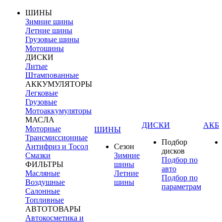
ШИНЫ
Зимние шины
Летние шины
Грузовые шины
Мотошины
ДИСКИ
Литые
Штампованные
АККУМУЛЯТОРЫ
Легковые
Грузовые
Мотоаккумуляторы
МАСЛА
ДИСКИ
АКБ
Моторные
ШИНЫ
Трансмиссионные
Подбор
Антифриз и Тосол
Сезон
дисков
Смазки
Зимние
Подбор по
ФИЛЬТРЫ
шины
авто
Масляные
Летние
Подбор по
Воздушные
шины
параметрам
Салонные
Топливные
АВТОТОВАРЫ
Автокосметика и