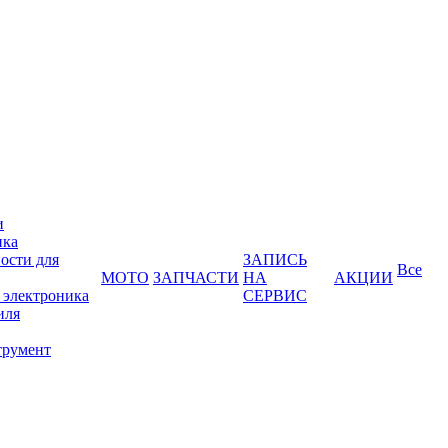
и
ика
ости для
ЗАПИСЬ
Все
МОТО
ЗАПЧАСТИ
НА
АКЦИИ
 электроника
СЕРВИС
иля
трумент