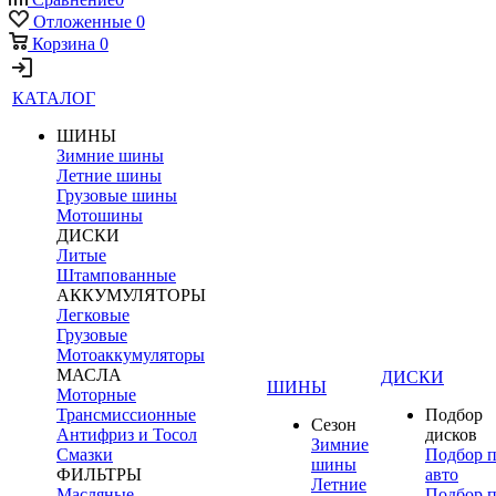
Отложенные
0
Корзина
0
КАТАЛОГ
ШИНЫ
Зимние шины
Летние шины
Грузовые шины
Мотошины
ДИСКИ
Литые
Штампованные
АККУМУЛЯТОРЫ
Легковые
Грузовые
Мотоаккумуляторы
МАСЛА
ДИСКИ
ШИНЫ
Моторные
Трансмиссионные
Подбор
Сезон
Антифриз и Тосол
дисков
Зимние
Смазки
Подбор 
шины
ФИЛЬТРЫ
авто
Летние
Масляные
Подбор 