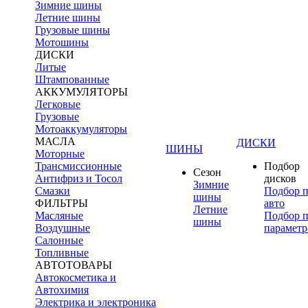
Зимние шины
Летние шины
Грузовые шины
Мотошины
ДИСКИ
Литые
Штампованные
АККУМУЛЯТОРЫ
Легковые
Грузовые
Мотоаккумуляторы
МАСЛА
ДИСКИ
ШИНЫ
Моторные
Трансмиссионные
Подбор
Сезон
Антифриз и Тосол
дисков
Зимние
Смазки
Подбор 
шины
ФИЛЬТРЫ
авто
Летние
Масляные
Подбор 
шины
Воздушные
параметр
Салонные
Топливные
АВТОТОВАРЫ
Автокосметика и
Автохимия
Электрика и электроника