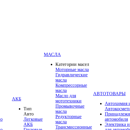
МАСЛА
Категории масел
Моторные масла
Гидравлические
масла
Компрессорные
масла
АВТОТОВАРЫ
Масло для
АКБ
мототехники
Автохимия 
Промывочные
Тип
Автокосмет
масла
Авто
Принадлежн
Редукторные
по
Легковые
автомобиля
масла
АКБ
Электрика и
Трансмиссионные
по
Грузовые
для автомоб