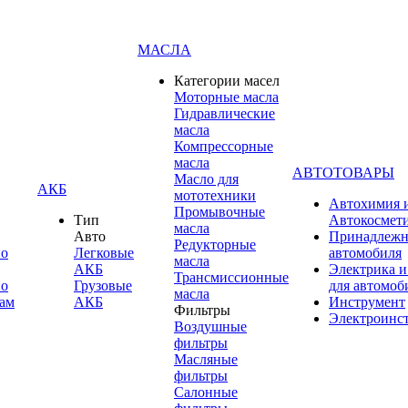
МАСЛА
Категории масел
Моторные масла
Гидравлические
масла
Компрессорные
масла
АВТОТОВАРЫ
Масло для
АКБ
мототехники
Автохимия 
Промывочные
Тип
Автокосмет
масла
Авто
Принадлежн
Редукторные
по
Легковые
автомобиля
масла
АКБ
Электрика и
Трансмиссионные
по
Грузовые
для автомоб
масла
ам
АКБ
Инструмент
Фильтры
Электроинс
Воздушные
фильтры
Масляные
фильтры
Салонные