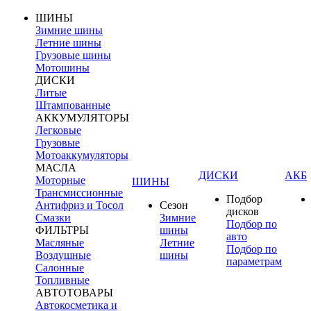
ШИНЫ
Зимние шины
Летние шины
Грузовые шины
Мотошины
ДИСКИ
Литые
Штампованные
АККУМУЛЯТОРЫ
Легковые
Грузовые
Мотоаккумуляторы
МАСЛА
ДИСКИ
АКБ
Моторные
ШИНЫ
Трансмиссионные
Подбор
Антифриз и Тосол
Сезон
дисков
Смазки
Зимние
Подбор по
ФИЛЬТРЫ
шины
авто
Масляные
Летние
Подбор по
Воздушные
шины
параметрам
Салонные
Топливные
АВТОТОВАРЫ
Автокосметика и