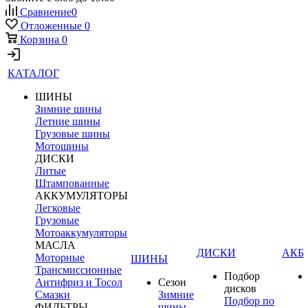
Сравнение
0
Отложенные
0
Корзина
0
КАТАЛОГ
ШИНЫ
Зимние шины
Летние шины
Грузовые шины
Мотошины
ДИСКИ
Литые
Штампованные
АККУМУЛЯТОРЫ
Легковые
Грузовые
Мотоаккумуляторы
МАСЛА
ДИСКИ
АКБ
Моторные
ШИНЫ
Трансмиссионные
Подбор
Антифриз и Тосол
Сезон
дисков
Смазки
Зимние
Подбор по
ФИЛЬТРЫ
шины