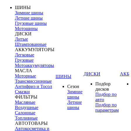
ШИНЫ
Зимние шины
Летние шины
Грузовые шины
Мотошины
ДИСКИ
Литые
Штампованные
АККУМУЛЯТОРЫ
Легковые
Грузовые
Мотоаккумуляторы
МАСЛА
ДИСКИ
АКБ
Моторные
ШИНЫ
Трансмиссионные
Подбор
Антифриз и Тосол
Сезон
дисков
Смазки
Зимние
Подбор по
ФИЛЬТРЫ
шины
авто
Масляные
Летние
Подбор по
Воздушные
шины
параметрам
Салонные
Топливные
АВТОТОВАРЫ
Автокосметика и