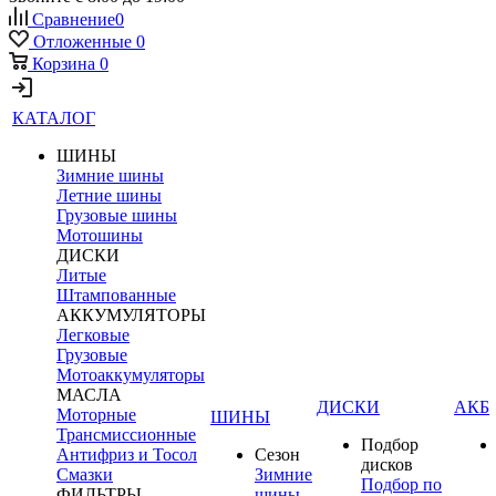
Сравнение
0
Отложенные
0
Корзина
0
КАТАЛОГ
ШИНЫ
Зимние шины
Летние шины
Грузовые шины
Мотошины
ДИСКИ
Литые
Штампованные
АККУМУЛЯТОРЫ
Легковые
Грузовые
Мотоаккумуляторы
МАСЛА
ДИСКИ
АКБ
Моторные
ШИНЫ
Трансмиссионные
Подбор
Антифриз и Тосол
Сезон
дисков
Смазки
Зимние
Подбор по
ФИЛЬТРЫ
шины