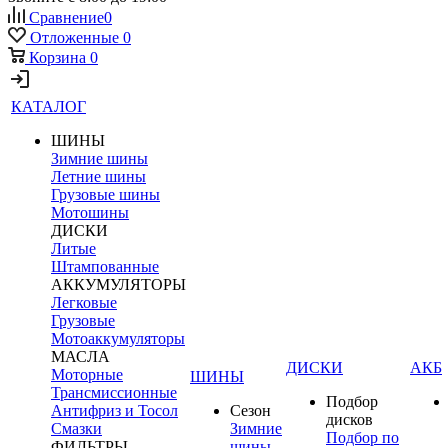
Сравнение
0
Отложенные
0
Корзина
0
КАТАЛОГ
ШИНЫ
Зимние шины
Летние шины
Грузовые шины
Мотошины
ДИСКИ
Литые
Штампованные
АККУМУЛЯТОРЫ
Легковые
Грузовые
Мотоаккумуляторы
МАСЛА
ДИСКИ
АКБ
Моторные
ШИНЫ
Трансмиссионные
Подбор
Антифриз и Тосол
Сезон
дисков
Смазки
Зимние
Подбор по
ФИЛЬТРЫ
шины