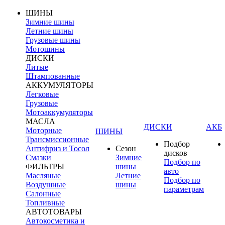
ШИНЫ
Зимние шины
Летние шины
Грузовые шины
Мотошины
ДИСКИ
Литые
Штампованные
АККУМУЛЯТОРЫ
Легковые
Грузовые
Мотоаккумуляторы
МАСЛА
ДИСКИ
АКБ
Моторные
ШИНЫ
Трансмиссионные
Подбор
Антифриз и Тосол
Сезон
дисков
Смазки
Зимние
Подбор по
ФИЛЬТРЫ
шины
авто
Масляные
Летние
Подбор по
Воздушные
шины
параметрам
Салонные
Топливные
АВТОТОВАРЫ
Автокосметика и