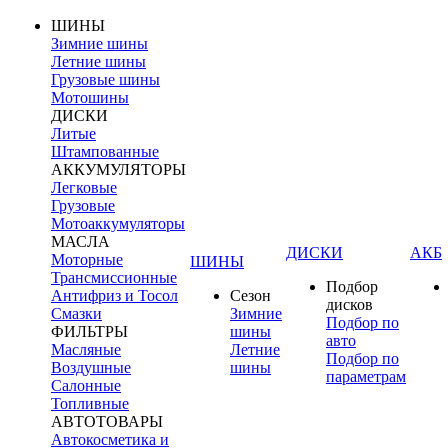
ШИНЫ
Зимние шины
Летние шины
Грузовые шины
Мотошины
ДИСКИ
Литые
Штампованные
АККУМУЛЯТОРЫ
Легковые
Грузовые
Мотоаккумуляторы
МАСЛА
ДИСКИ
АКБ
Моторные
ШИНЫ
Трансмиссионные
Подбор
Антифриз и Тосол
Сезон
дисков
Смазки
Зимние
Подбор по
ФИЛЬТРЫ
шины
авто
Масляные
Летние
Подбор по
Воздушные
шины
параметрам
Салонные
Топливные
АВТОТОВАРЫ
Автокосметика и