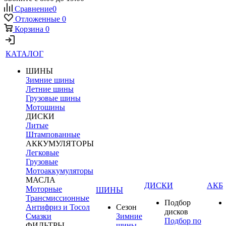
Сравнение
0
Отложенные
0
Корзина
0
КАТАЛОГ
ШИНЫ
Зимние шины
Летние шины
Грузовые шины
Мотошины
ДИСКИ
Литые
Штампованные
АККУМУЛЯТОРЫ
Легковые
Грузовые
Мотоаккумуляторы
МАСЛА
ДИСКИ
АКБ
Моторные
ШИНЫ
Трансмиссионные
Подбор
Антифриз и Тосол
Сезон
дисков
Смазки
Зимние
Подбор по
ФИЛЬТРЫ
шины