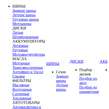
ШИНЫ
Зимние шины
Летние шины
Грузовые шины
Мотошины
ДИСКИ
Литые
Штампованные
АККУМУЛЯТОРЫ
Легковые
Грузовые
Мотоаккумуляторы
МАСЛА
ДИСКИ
АКБ
Моторные
ШИНЫ
Трансмиссионные
Подбор
Антифриз и Тосол
Сезон
дисков
Смазки
Зимние
Подбор по
ФИЛЬТРЫ
шины
авто
Масляные
Летние
Подбор по
Воздушные
шины
параметрам
Салонные
Топливные
АВТОТОВАРЫ
Автокосметика и