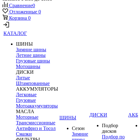
Сравнение
0
Отложенные
0
Корзина
0
КАТАЛОГ
ШИНЫ
Зимние шины
Летние шины
Грузовые шины
Мотошины
ДИСКИ
Литые
Штампованные
АККУМУЛЯТОРЫ
Легковые
Грузовые
Мотоаккумуляторы
МАСЛА
ДИСКИ
АКБ
Моторные
ШИНЫ
Трансмиссионные
Подбор
Антифриз и Тосол
Сезон
дисков
Смазки
Зимние
Подбор по
ФИЛЬТРЫ
шины