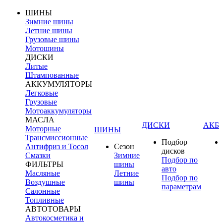
ШИНЫ
Зимние шины
Летние шины
Грузовые шины
Мотошины
ДИСКИ
Литые
Штампованные
АККУМУЛЯТОРЫ
Легковые
Грузовые
Мотоаккумуляторы
МАСЛА
ДИСКИ
АКБ
Моторные
ШИНЫ
Трансмиссионные
Подбор
Антифриз и Тосол
Сезон
дисков
Смазки
Зимние
Подбор по
ФИЛЬТРЫ
шины
авто
Масляные
Летние
Подбор по
Воздушные
шины
параметрам
Салонные
Топливные
АВТОТОВАРЫ
Автокосметика и