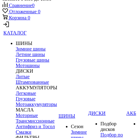
Сравнение
0
Отложенные
0
Корзина
0
КАТАЛОГ
ШИНЫ
Зимние шины
Летние шины
Грузовые шины
Мотошины
ДИСКИ
Литые
Штампованные
АККУМУЛЯТОРЫ
Легковые
Грузовые
Мотоаккумуляторы
МАСЛА
ДИСКИ
АКБ
Моторные
ШИНЫ
Трансмиссионные
Подбор
Антифриз и Тосол
Сезон
дисков
Смазки
Зимние
Подбор по
ФИЛЬТРЫ
шины