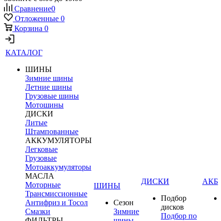
Сравнение
0
Отложенные
0
Корзина
0
КАТАЛОГ
ШИНЫ
Зимние шины
Летние шины
Грузовые шины
Мотошины
ДИСКИ
Литые
Штампованные
АККУМУЛЯТОРЫ
Легковые
Грузовые
Мотоаккумуляторы
МАСЛА
ДИСКИ
АКБ
Моторные
ШИНЫ
Трансмиссионные
Подбор
Антифриз и Тосол
Сезон
дисков
Смазки
Зимние
Подбор по
ФИЛЬТРЫ
шины