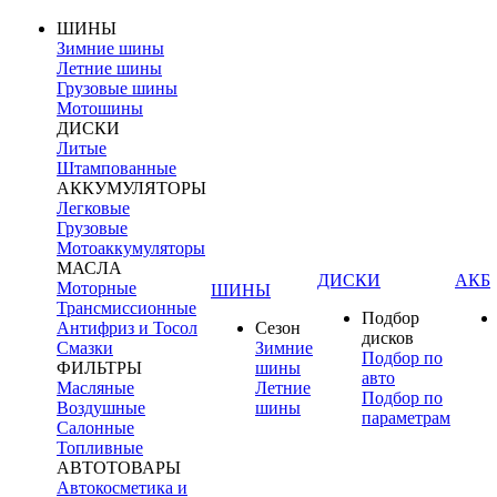
ШИНЫ
Зимние шины
Летние шины
Грузовые шины
Мотошины
ДИСКИ
Литые
Штампованные
АККУМУЛЯТОРЫ
Легковые
Грузовые
Мотоаккумуляторы
МАСЛА
ДИСКИ
АКБ
Моторные
ШИНЫ
Трансмиссионные
Подбор
Антифриз и Тосол
Сезон
дисков
Смазки
Зимние
Подбор по
ФИЛЬТРЫ
шины
авто
Масляные
Летние
Подбор по
Воздушные
шины
параметрам
Салонные
Топливные
АВТОТОВАРЫ
Автокосметика и