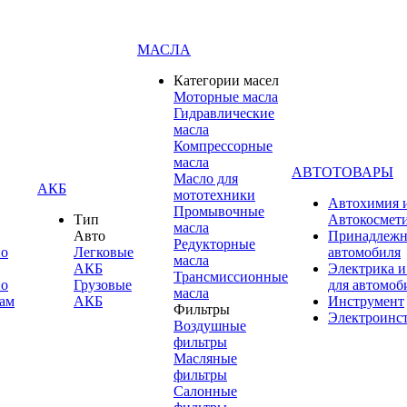
МАСЛА
Категории масел
Моторные масла
Гидравлические
масла
Компрессорные
масла
АВТОТОВАРЫ
Масло для
АКБ
мототехники
Автохимия 
Промывочные
Тип
Автокосмет
масла
Авто
Принадлежн
Редукторные
по
Легковые
автомобиля
масла
АКБ
Электрика и
Трансмиссионные
по
Грузовые
для автомоб
масла
ам
АКБ
Инструмент
Фильтры
Электроинс
Воздушные
фильтры
Масляные
фильтры
Салонные