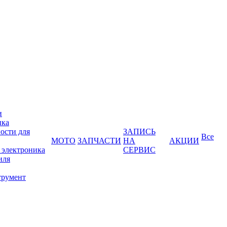
и
ика
ости для
ЗАПИСЬ
Все
МОТО
ЗАПЧАСТИ
НА
АКЦИИ
 электроника
СЕРВИС
иля
трумент