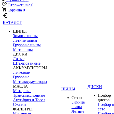
Отложенные
0
Корзина
0
КАТАЛОГ
ШИНЫ
Зимние шины
Летние шины
Грузовые шины
Мотошины
ДИСКИ
Литые
Штампованные
АККУМУЛЯТОРЫ
Легковые
Грузовые
Мотоаккумуляторы
МАСЛА
ДИСКИ
ШИНЫ
Моторные
Трансмиссионные
Подбор
Сезон
Антифриз и Тосол
дисков
Зимние
Смазки
Подбор 
шины
ФИЛЬТРЫ
авто
Летние
Масляные
Подбор 