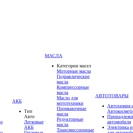
МАСЛА
Категории масел
Моторные масла
Гидравлические
масла
Компрессорные
масла
АВТОТОВАРЫ
Масло для
АКБ
мототехники
Автохимия 
Промывочные
Тип
Автокосмет
масла
Авто
Принадлежн
Редукторные
по
Легковые
автомобиля
масла
АКБ
Электрика и
Трансмиссионные
по
Грузовые
для автомоб