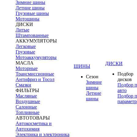
Зимние шины
Летние шины
Грузовые шины
Мотошины
ДИСКИ
Литые
Штампованные
АККУМУЛЯТОРЫ
Легковые
Грузовые
Мотоаккумуляторы
МАСЛА
ДИСКИ
ШИНЫ
Моторные
Трансмиссионные
Подбор
Сезон
Антифриз и Тосол
дисков
Зимние
Смазки
Подбор 
шины
ФИЛЬТРЫ
авто
Летние
Масляные
Подбор 
шины
Воздушные
параметр
Салонные
Топливные
АВТОТОВАРЫ
Автокосметика и
Автохимия
Электрика и электроника