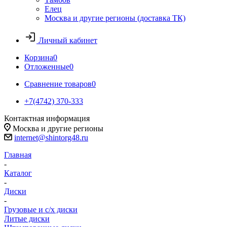
Елец
Москва и другие регионы (доставка ТК)
Личный кабинет
Корзина
0
Отложенные
0
Сравнение товаров
0
+7(4742) 370-333
Контактная информация
Москва и другие регионы
internet@shintorg48.ru
Главная
-
Каталог
-
Диски
-
Грузовые и с/х диски
Литые диски