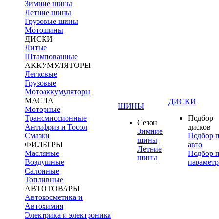
Зимние шины
Летние шины
Грузовые шины
Мотошины
ДИСКИ
Литые
Штампованные
АККУМУЛЯТОРЫ
Легковые
Грузовые
Мотоаккумуляторы
МАСЛА
ДИСКИ
ШИНЫ
Моторные
Трансмиссионные
Подбор
Сезон
Антифриз и Тосол
дисков
Зимние
Смазки
Подбор 
шины
ФИЛЬТРЫ
авто
Летние
Масляные
Подбор 
шины
Воздушные
параметр
Салонные
Топливные
АВТОТОВАРЫ
Автокосметика и
Автохимия
Электрика и электроника