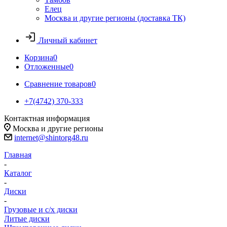
Елец
Москва и другие регионы (доставка ТК)
Личный кабинет
Корзина
0
Отложенные
0
Сравнение товаров
0
+7(4742) 370-333
Контактная информация
Москва и другие регионы
internet@shintorg48.ru
Главная
-
Каталог
-
Диски
-
Грузовые и с/х диски
Литые диски