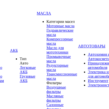
МАСЛА
Категории масел
Моторные масла
Гидравлические
масла
Компрессорные
масла
АВТОТОВАРЫ
Масло для
АКБ
мототехники
Автохимия 
Промывочные
Тип
Автокосмет
масла
Авто
Принадлежн
Редукторные
по
Легковые
автомобиля
масла
АКБ
Электрика и
Трансмиссионные
по
Грузовые
для автомоб
масла
ам
АКБ
Инструмент
Фильтры
Электроинс
Воздушные
фильтры
Масляные
фильтры
Салонные