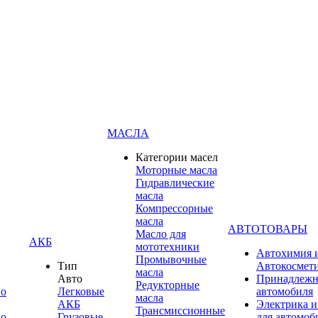
МАСЛА
Категории масел
Моторные масла
Гидравлические
масла
Компрессорные
масла
АВТОТОВАРЫ
Масло для
АКБ
мототехники
Автохимия 
Промывочные
Тип
Автокосмет
масла
Авто
Принадлежн
Редукторные
по
Легковые
автомобиля
масла
АКБ
Электрика и
Трансмиссионные
по
Грузовые
для автомоб