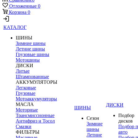
Отложенные
0
Корзина
0
КАТАЛОГ
ШИНЫ
Зимние шины
Летние шины
Грузовые шины
Мотошины
ДИСКИ
Литые
Штампованные
АККУМУЛЯТОРЫ
Легковые
Грузовые
Мотоаккумуляторы
МАСЛА
ДИСКИ
ШИНЫ
Моторные
Трансмиссионные
Подбор
Сезон
Антифриз и Тосол
дисков
Зимние
Смазки
Подбор 
шины
ФИЛЬТРЫ
авто
Летние
Масляные
Подбор 