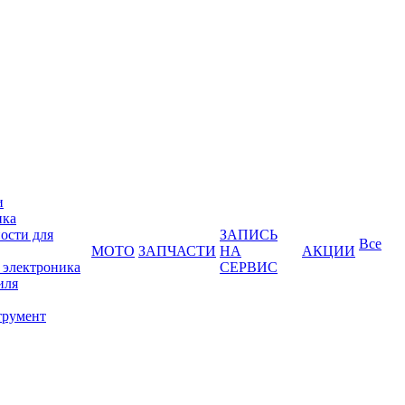
и
ика
ости для
ЗАПИСЬ
Все
МОТО
ЗАПЧАСТИ
НА
АКЦИИ
 электроника
СЕРВИС
иля
трумент