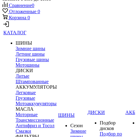
Сравнение
0
Отложенные
0
Корзина
0
КАТАЛОГ
ШИНЫ
Зимние шины
Летние шины
Грузовые шины
Мотошины
ДИСКИ
Литые
Штампованные
АККУМУЛЯТОРЫ
Легковые
Грузовые
Мотоаккумуляторы
МАСЛА
ДИСКИ
АКБ
Моторные
ШИНЫ
Трансмиссионные
Подбор
Антифриз и Тосол
Сезон
дисков
Смазки
Зимние
Подбор по
ФИЛЬТРЫ
шины