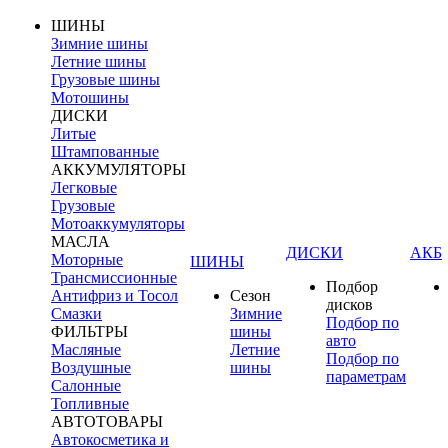
ШИНЫ
Зимние шины
Летние шины
Грузовые шины
Мотошины
ДИСКИ
Литые
Штампованные
АККУМУЛЯТОРЫ
Легковые
Грузовые
Мотоаккумуляторы
МАСЛА
ДИСКИ
АКБ
Моторные
ШИНЫ
Трансмиссионные
Подбор
Антифриз и Тосол
Сезон
дисков
Смазки
Зимние
Подбор по
ФИЛЬТРЫ
шины
авто
Масляные
Летние
Подбор по
Воздушные
шины
параметрам
Салонные
Топливные
АВТОТОВАРЫ
Автокосметика и