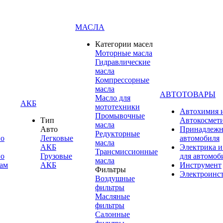
МАСЛА
Категории масел
Моторные масла
Гидравлические
масла
Компрессорные
масла
АВТОТОВАРЫ
Масло для
АКБ
мототехники
Автохимия 
Промывочные
Тип
Автокосмет
масла
Авто
Принадлежн
Редукторные
по
Легковые
автомобиля
масла
АКБ
Электрика и
Трансмиссионные
по
Грузовые
для автомоб
масла
ам
АКБ
Инструмент
Фильтры
Электроинс
Воздушные
фильтры
Масляные
фильтры
Салонные