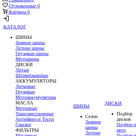
Отложенные
0
Корзина
0
КАТАЛОГ
ШИНЫ
Зимние шины
Летние шины
Грузовые шины
Мотошины
ДИСКИ
Литые
Штампованные
АККУМУЛЯТОРЫ
Легковые
Грузовые
Мотоаккумуляторы
МАСЛА
ДИСКИ
ШИНЫ
Моторные
Трансмиссионные
Подбор
Сезон
Антифриз и Тосол
дисков
Зимние
Смазки
Подбор 
шины
ФИЛЬТРЫ
авто
Летние
Масляные
Подбор 