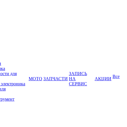
и
ика
ости для
ЗАПИСЬ
Все
МОТО
ЗАПЧАСТИ
НА
АКЦИИ
 электроника
СЕРВИС
иля
трумент