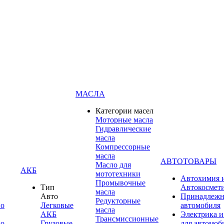
МАСЛА
Категории масел
Моторные масла
Гидравлические
масла
Компрессорные
масла
АВТОТОВАРЫ
Масло для
АКБ
мототехники
Автохимия 
Промывочные
Тип
Автокосмет
масла
Авто
Принадлежн
Редукторные
по
Легковые
автомобиля
масла
АКБ
Электрика и
Трансмиссионные
по
Грузовые
для автомоб