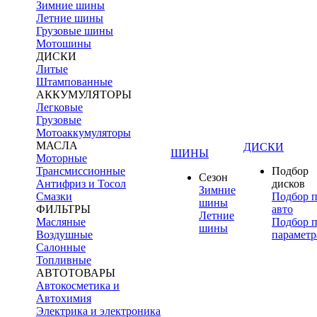
Зимние шины
Летние шины
Грузовые шины
Мотошины
ДИСКИ
Литые
Штампованные
АККУМУЛЯТОРЫ
Легковые
Грузовые
Мотоаккумуляторы
МАСЛА
ДИСКИ
ШИНЫ
Моторные
Трансмиссионные
Подбор
Сезон
Антифриз и Тосол
дисков
Зимние
Смазки
Подбор 
шины
ФИЛЬТРЫ
авто
Летние
Масляные
Подбор 
шины
Воздушные
параметр
Салонные
Топливные
АВТОТОВАРЫ
Автокосметика и
Автохимия
Электрика и электроника