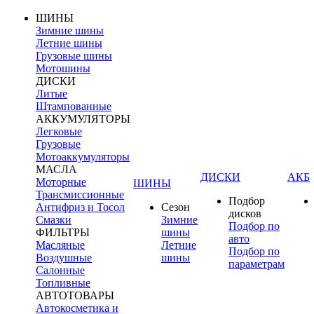
ШИНЫ
Зимние шины
Летние шины
Грузовые шины
Мотошины
ДИСКИ
Литые
Штампованные
АККУМУЛЯТОРЫ
Легковые
Грузовые
Мотоаккумуляторы
МАСЛА
ДИСКИ
АКБ
Моторные
ШИНЫ
Трансмиссионные
Подбор
Антифриз и Тосол
Сезон
дисков
Смазки
Зимние
Подбор по
ФИЛЬТРЫ
шины
авто
Масляные
Летние
Подбор по
Воздушные
шины
параметрам
Салонные
Топливные
АВТОТОВАРЫ
Автокосметика и