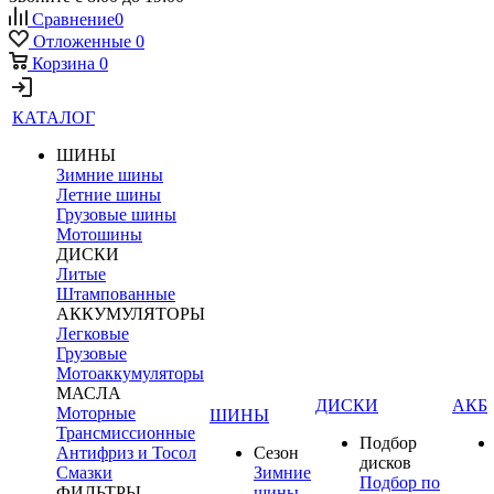
Сравнение
0
Отложенные
0
Корзина
0
КАТАЛОГ
ШИНЫ
Зимние шины
Летние шины
Грузовые шины
Мотошины
ДИСКИ
Литые
Штампованные
АККУМУЛЯТОРЫ
Легковые
Грузовые
Мотоаккумуляторы
МАСЛА
ДИСКИ
АКБ
Моторные
ШИНЫ
Трансмиссионные
Подбор
Антифриз и Тосол
Сезон
дисков
Смазки
Зимние
Подбор по
ФИЛЬТРЫ
шины