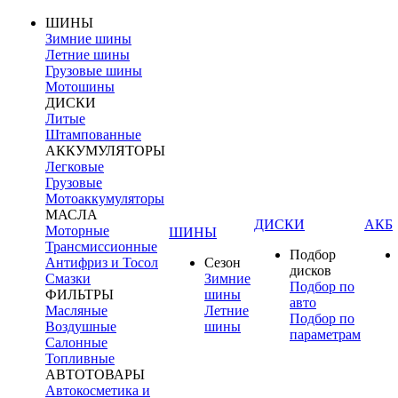
ШИНЫ
Зимние шины
Летние шины
Грузовые шины
Мотошины
ДИСКИ
Литые
Штампованные
АККУМУЛЯТОРЫ
Легковые
Грузовые
Мотоаккумуляторы
МАСЛА
ДИСКИ
АКБ
Моторные
ШИНЫ
Трансмиссионные
Подбор
Антифриз и Тосол
Сезон
дисков
Смазки
Зимние
Подбор по
ФИЛЬТРЫ
шины
авто
Масляные
Летние
Подбор по
Воздушные
шины
параметрам
Салонные
Топливные
АВТОТОВАРЫ
Автокосметика и