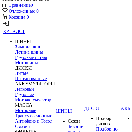
Сравнение
0
Отложенные
0
Корзина
0
КАТАЛОГ
ШИНЫ
Зимние шины
Летние шины
Грузовые шины
Мотошины
ДИСКИ
Литые
Штампованные
АККУМУЛЯТОРЫ
Легковые
Грузовые
Мотоаккумуляторы
МАСЛА
ДИСКИ
АКБ
Моторные
ШИНЫ
Трансмиссионные
Подбор
Антифриз и Тосол
Сезон
дисков
Смазки
Зимние
Подбор по
ФИЛЬТРЫ
шины