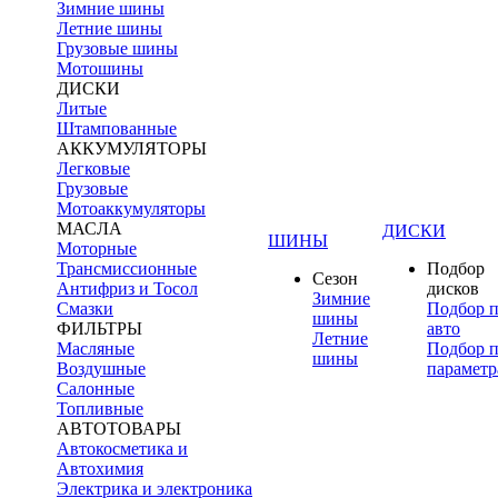
Зимние шины
Летние шины
Грузовые шины
Мотошины
ДИСКИ
Литые
Штампованные
АККУМУЛЯТОРЫ
Легковые
Грузовые
Мотоаккумуляторы
МАСЛА
ДИСКИ
ШИНЫ
Моторные
Трансмиссионные
Подбор
Сезон
Антифриз и Тосол
дисков
Зимние
Смазки
Подбор 
шины
ФИЛЬТРЫ
авто
Летние
Масляные
Подбор 
шины
Воздушные
параметр
Салонные
Топливные
АВТОТОВАРЫ
Автокосметика и
Автохимия
Электрика и электроника