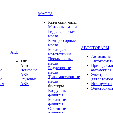
МАСЛА
Категории масел
Моторные масла
Гидравлические
масла
Компрессорные
масла
АВТОТОВАРЫ
Масло для
АКБ
мототехники
Автохимия 
Промывочные
Тип
Автокосмет
масла
Авто
Принадлежн
Редукторные
по
Легковые
автомобиля
масла
АКБ
Электрика и
Трансмиссионные
по
Грузовые
для автомоб
масла
ам
АКБ
Инструмент
Фильтры
Электроинс
Воздушные
фильтры
Масляные
фильтры
Салонные