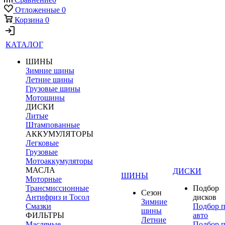
Отложенные
0
Корзина
0
КАТАЛОГ
ШИНЫ
Зимние шины
Летние шины
Грузовые шины
Мотошины
ДИСКИ
Литые
Штампованные
АККУМУЛЯТОРЫ
Легковые
Грузовые
Мотоаккумуляторы
МАСЛА
ДИСКИ
ШИНЫ
Моторные
Трансмиссионные
Подбор
Сезон
Антифриз и Тосол
дисков
Зимние
Смазки
Подбор 
шины
ФИЛЬТРЫ
авто
Летние
Масляные
Подбор 