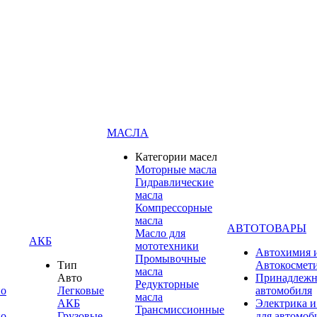
МАСЛА
Категории масел
Моторные масла
Гидравлические
масла
Компрессорные
масла
АВТОТОВАРЫ
Масло для
АКБ
мототехники
Автохимия 
Промывочные
Тип
Автокосмет
масла
Авто
Принадлежн
Редукторные
по
Легковые
автомобиля
масла
АКБ
Электрика и
Трансмиссионные
по
Грузовые
для автомоб