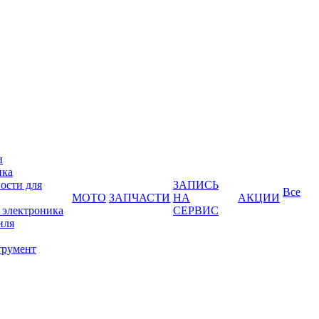
и
ика
ости для
ЗАПИСЬ
Все
МОТО
ЗАПЧАСТИ
НА
АКЦИИ
 электроника
СЕРВИС
иля
трумент