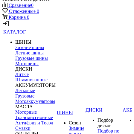
Сравнение
0
Отложенные
0
Корзина
0
КАТАЛОГ
ШИНЫ
Зимние шины
Летние шины
Грузовые шины
Мотошины
ДИСКИ
Литые
Штампованные
АККУМУЛЯТОРЫ
Легковые
Грузовые
Мотоаккумуляторы
МАСЛА
ДИСКИ
АКБ
Моторные
ШИНЫ
Трансмиссионные
Подбор
Антифриз и Тосол
Сезон
дисков
Смазки
Зимние
Подбор по
ФИЛЬТРЫ
шины