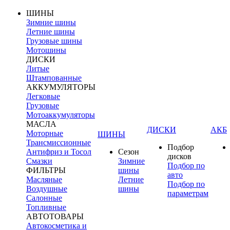
ШИНЫ
Зимние шины
Летние шины
Грузовые шины
Мотошины
ДИСКИ
Литые
Штампованные
АККУМУЛЯТОРЫ
Легковые
Грузовые
Мотоаккумуляторы
МАСЛА
ДИСКИ
АКБ
Моторные
ШИНЫ
Трансмиссионные
Подбор
Антифриз и Тосол
Сезон
дисков
Смазки
Зимние
Подбор по
ФИЛЬТРЫ
шины
авто
Масляные
Летние
Подбор по
Воздушные
шины
параметрам
Салонные
Топливные
АВТОТОВАРЫ
Автокосметика и