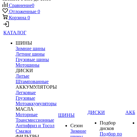
Сравнение
0
Отложенные
0
Корзина
0
КАТАЛОГ
ШИНЫ
Зимние шины
Летние шины
Грузовые шины
Мотошины
ДИСКИ
Литые
Штампованные
АККУМУЛЯТОРЫ
Легковые
Грузовые
Мотоаккумуляторы
МАСЛА
ДИСКИ
АКБ
Моторные
ШИНЫ
Трансмиссионные
Подбор
Антифриз и Тосол
Сезон
дисков
Смазки
Зимние
Подбор по
ФИЛЬТРЫ
шины