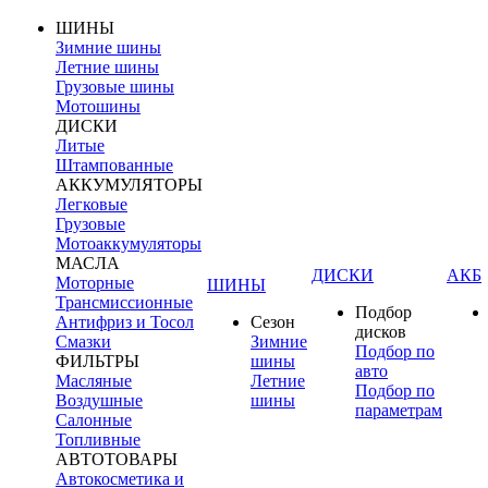
ШИНЫ
Зимние шины
Летние шины
Грузовые шины
Мотошины
ДИСКИ
Литые
Штампованные
АККУМУЛЯТОРЫ
Легковые
Грузовые
Мотоаккумуляторы
МАСЛА
ДИСКИ
АКБ
Моторные
ШИНЫ
Трансмиссионные
Подбор
Антифриз и Тосол
Сезон
дисков
Смазки
Зимние
Подбор по
ФИЛЬТРЫ
шины
авто
Масляные
Летние
Подбор по
Воздушные
шины
параметрам
Салонные
Топливные
АВТОТОВАРЫ
Автокосметика и