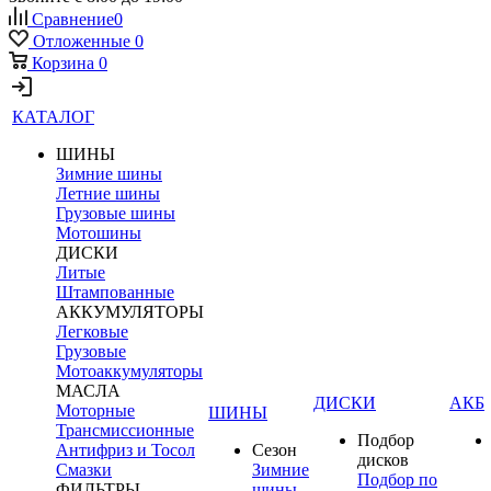
Сравнение
0
Отложенные
0
Корзина
0
КАТАЛОГ
ШИНЫ
Зимние шины
Летние шины
Грузовые шины
Мотошины
ДИСКИ
Литые
Штампованные
АККУМУЛЯТОРЫ
Легковые
Грузовые
Мотоаккумуляторы
МАСЛА
ДИСКИ
АКБ
Моторные
ШИНЫ
Трансмиссионные
Подбор
Антифриз и Тосол
Сезон
дисков
Смазки
Зимние
Подбор по
ФИЛЬТРЫ
шины