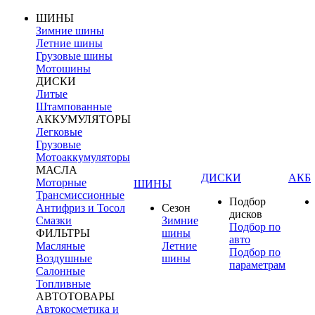
ШИНЫ
Зимние шины
Летние шины
Грузовые шины
Мотошины
ДИСКИ
Литые
Штампованные
АККУМУЛЯТОРЫ
Легковые
Грузовые
Мотоаккумуляторы
МАСЛА
ДИСКИ
АКБ
Моторные
ШИНЫ
Трансмиссионные
Подбор
Антифриз и Тосол
Сезон
дисков
Смазки
Зимние
Подбор по
ФИЛЬТРЫ
шины
авто
Масляные
Летние
Подбор по
Воздушные
шины
параметрам
Салонные
Топливные
АВТОТОВАРЫ
Автокосметика и