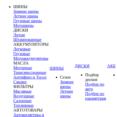
ШИНЫ
Зимние шины
Летние шины
Грузовые шины
Мотошины
ДИСКИ
Литые
Штампованные
АККУМУЛЯТОРЫ
Легковые
Грузовые
Мотоаккумуляторы
МАСЛА
ДИСКИ
АКБ
Моторные
ШИНЫ
Трансмиссионные
Подбор
Антифриз и Тосол
Сезон
дисков
Смазки
Зимние
Подбор по
ФИЛЬТРЫ
шины
авто
Масляные
Летние
Подбор по
Воздушные
шины
параметрам
Салонные
Топливные
АВТОТОВАРЫ
Автокосметика и