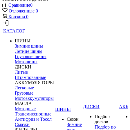
Сравнение
0
Отложенные
0
Корзина
0
КАТАЛОГ
ШИНЫ
Зимние шины
Летние шины
Грузовые шины
Мотошины
ДИСКИ
Литые
Штампованные
АККУМУЛЯТОРЫ
Легковые
Грузовые
Мотоаккумуляторы
МАСЛА
ДИСКИ
АКБ
Моторные
ШИНЫ
Трансмиссионные
Подбор
Антифриз и Тосол
Сезон
дисков
Смазки
Зимние
Подбор по
ФИЛЬТРЫ
шины