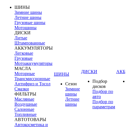
ШИНЫ
Зимние шины
Летние шины
Грузовые шины
Мотошины
ДИСКИ
Литые
Штампованные
АККУМУЛЯТОРЫ
Легковые
Грузовые
Мотоаккумуляторы
МАСЛА
ДИСКИ
АКБ
Моторные
ШИНЫ
Трансмиссионные
Подбор
Антифриз и Тосол
Сезон
дисков
Смазки
Зимние
Подбор по
ФИЛЬТРЫ
шины
авто
Масляные
Летние
Подбор по
Воздушные
шины
параметрам
Салонные
Топливные
АВТОТОВАРЫ
Автокосметика и