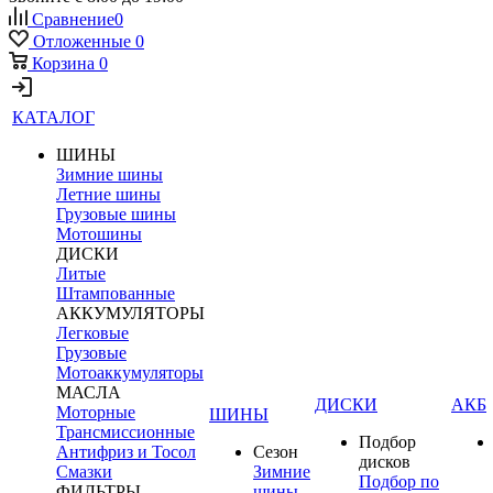
Сравнение
0
Отложенные
0
Корзина
0
КАТАЛОГ
ШИНЫ
Зимние шины
Летние шины
Грузовые шины
Мотошины
ДИСКИ
Литые
Штампованные
АККУМУЛЯТОРЫ
Легковые
Грузовые
Мотоаккумуляторы
МАСЛА
ДИСКИ
АКБ
Моторные
ШИНЫ
Трансмиссионные
Подбор
Антифриз и Тосол
Сезон
дисков
Смазки
Зимние
Подбор по
ФИЛЬТРЫ
шины