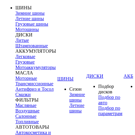
ШИНЫ
Зимние шины
Летние шины
Грузовые шины
Мотошины
ДИСКИ
Литые
Штампованные
АККУМУЛЯТОРЫ
Легковые
Грузовые
Мотоаккумуляторы
МАСЛА
ДИСКИ
АКБ
Моторные
ШИНЫ
Трансмиссионные
Подбор
Антифриз и Тосол
Сезон
дисков
Смазки
Зимние
Подбор по
ФИЛЬТРЫ
шины
авто
Масляные
Летние
Подбор по
Воздушные
шины
параметрам
Салонные
Топливные
АВТОТОВАРЫ
Автокосметика и