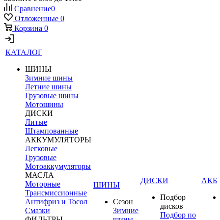
Сравнение
0
Отложенные
0
Корзина
0
КАТАЛОГ
ШИНЫ
Зимние шины
Летние шины
Грузовые шины
Мотошины
ДИСКИ
Литые
Штампованные
АККУМУЛЯТОРЫ
Легковые
Грузовые
Мотоаккумуляторы
МАСЛА
ДИСКИ
АКБ
Моторные
ШИНЫ
Трансмиссионные
Подбор
Антифриз и Тосол
Сезон
дисков
Смазки
Зимние
Подбор по
ФИЛЬТРЫ
шины