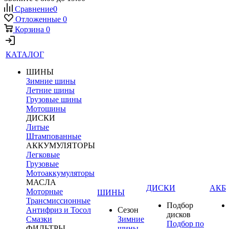
Сравнение
0
Отложенные
0
Корзина
0
КАТАЛОГ
ШИНЫ
Зимние шины
Летние шины
Грузовые шины
Мотошины
ДИСКИ
Литые
Штампованные
АККУМУЛЯТОРЫ
Легковые
Грузовые
Мотоаккумуляторы
МАСЛА
ДИСКИ
АКБ
Моторные
ШИНЫ
Трансмиссионные
Подбор
Антифриз и Тосол
Сезон
дисков
Смазки
Зимние
Подбор по
ФИЛЬТРЫ
шины