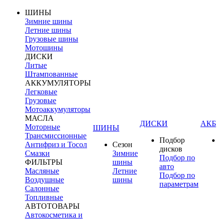
ШИНЫ
Зимние шины
Летние шины
Грузовые шины
Мотошины
ДИСКИ
Литые
Штампованные
АККУМУЛЯТОРЫ
Легковые
Грузовые
Мотоаккумуляторы
МАСЛА
ДИСКИ
АКБ
Моторные
ШИНЫ
Трансмиссионные
Подбор
Антифриз и Тосол
Сезон
дисков
Смазки
Зимние
Подбор по
ФИЛЬТРЫ
шины
авто
Масляные
Летние
Подбор по
Воздушные
шины
параметрам
Салонные
Топливные
АВТОТОВАРЫ
Автокосметика и