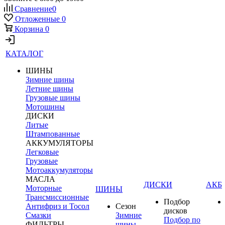
Сравнение
0
Отложенные
0
Корзина
0
КАТАЛОГ
ШИНЫ
Зимние шины
Летние шины
Грузовые шины
Мотошины
ДИСКИ
Литые
Штампованные
АККУМУЛЯТОРЫ
Легковые
Грузовые
Мотоаккумуляторы
МАСЛА
ДИСКИ
АКБ
Моторные
ШИНЫ
Трансмиссионные
Подбор
Антифриз и Тосол
Сезон
дисков
Смазки
Зимние
Подбор по
ФИЛЬТРЫ
шины