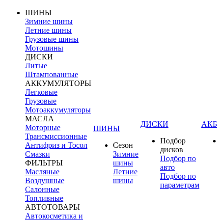
ШИНЫ
Зимние шины
Летние шины
Грузовые шины
Мотошины
ДИСКИ
Литые
Штампованные
АККУМУЛЯТОРЫ
Легковые
Грузовые
Мотоаккумуляторы
МАСЛА
ДИСКИ
АКБ
Моторные
ШИНЫ
Трансмиссионные
Подбор
Антифриз и Тосол
Сезон
дисков
Смазки
Зимние
Подбор по
ФИЛЬТРЫ
шины
авто
Масляные
Летние
Подбор по
Воздушные
шины
параметрам
Салонные
Топливные
АВТОТОВАРЫ
Автокосметика и