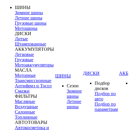
ШИНЫ
Зимние шины
Летние шины
Грузовые шины
Мотошины
ДИСКИ
Литые
Штампованные
АККУМУЛЯТОРЫ
Легковые
Грузовые
Мотоаккумуляторы
МАСЛА
ДИСКИ
АКБ
Моторные
ШИНЫ
Трансмиссионные
Подбор
Антифриз и Тосол
Сезон
дисков
Смазки
Зимние
Подбор по
ФИЛЬТРЫ
шины
авто
Масляные
Летние
Подбор по
Воздушные
шины
параметрам
Салонные
Топливные
АВТОТОВАРЫ
Автокосметика и