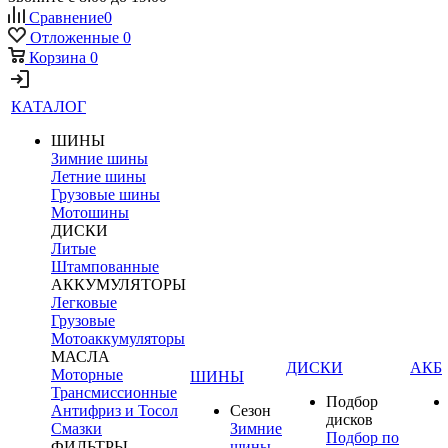
Сравнение
0
Отложенные
0
Корзина
0
КАТАЛОГ
ШИНЫ
Зимние шины
Летние шины
Грузовые шины
Мотошины
ДИСКИ
Литые
Штампованные
АККУМУЛЯТОРЫ
Легковые
Грузовые
Мотоаккумуляторы
МАСЛА
ДИСКИ
АКБ
Моторные
ШИНЫ
Трансмиссионные
Подбор
Антифриз и Тосол
Сезон
дисков
Смазки
Зимние
Подбор по
ФИЛЬТРЫ
шины