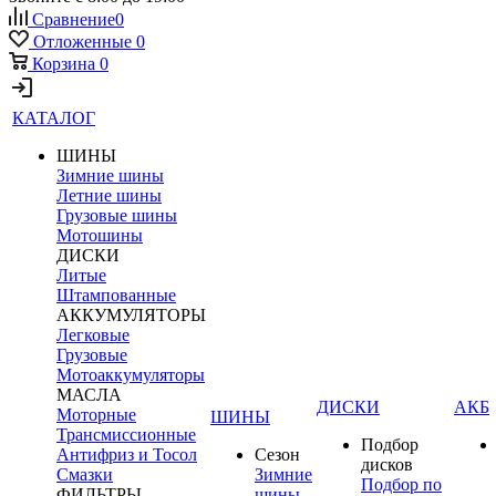
Сравнение
0
Отложенные
0
Корзина
0
КАТАЛОГ
ШИНЫ
Зимние шины
Летние шины
Грузовые шины
Мотошины
ДИСКИ
Литые
Штампованные
АККУМУЛЯТОРЫ
Легковые
Грузовые
Мотоаккумуляторы
МАСЛА
ДИСКИ
АКБ
Моторные
ШИНЫ
Трансмиссионные
Подбор
Антифриз и Тосол
Сезон
дисков
Смазки
Зимние
Подбор по
ФИЛЬТРЫ
шины