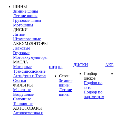
ШИНЫ
Зимние шины
Летние шины
Грузовые шины
Мотошины
ДИСКИ
Литые
Штампованные
АККУМУЛЯТОРЫ
Легковые
Грузовые
Мотоаккумуляторы
МАСЛА
ДИСКИ
АКБ
Моторные
ШИНЫ
Трансмиссионные
Подбор
Антифриз и Тосол
Сезон
дисков
Смазки
Зимние
Подбор по
ФИЛЬТРЫ
шины
авто
Масляные
Летние
Подбор по
Воздушные
шины
параметрам
Салонные
Топливные
АВТОТОВАРЫ
Автокосметика и