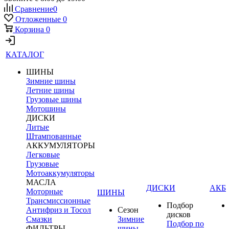
Сравнение
0
Отложенные
0
Корзина
0
КАТАЛОГ
ШИНЫ
Зимние шины
Летние шины
Грузовые шины
Мотошины
ДИСКИ
Литые
Штампованные
АККУМУЛЯТОРЫ
Легковые
Грузовые
Мотоаккумуляторы
МАСЛА
ДИСКИ
АКБ
Моторные
ШИНЫ
Трансмиссионные
Подбор
Антифриз и Тосол
Сезон
дисков
Смазки
Зимние
Подбор по
ФИЛЬТРЫ
шины