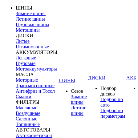
ШИНЫ
Зимние шины
Летние шины
Грузовые шины
Мотошины
ДИСКИ
Литые
Штампованные
АККУМУЛЯТОРЫ
Легковые
Грузовые
Мотоаккумуляторы
МАСЛА
ДИСКИ
АКБ
Моторные
ШИНЫ
Трансмиссионные
Подбор
Антифриз и Тосол
Сезон
дисков
Смазки
Зимние
Подбор по
ФИЛЬТРЫ
шины
авто
Масляные
Летние
Подбор по
Воздушные
шины
параметрам
Салонные
Топливные
АВТОТОВАРЫ
Автокосметика и