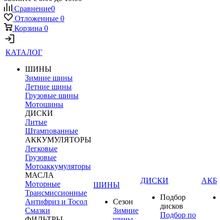
Сравнение
0
Отложенные
0
Корзина
0
КАТАЛОГ
ШИНЫ
Зимние шины
Летние шины
Грузовые шины
Мотошины
ДИСКИ
Литые
Штампованные
АККУМУЛЯТОРЫ
Легковые
Грузовые
Мотоаккумуляторы
МАСЛА
ДИСКИ
АКБ
Моторные
ШИНЫ
Трансмиссионные
Подбор
Антифриз и Тосол
Сезон
дисков
Смазки
Зимние
Подбор по
ФИЛЬТРЫ
шины