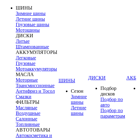
ШИНЫ
Зимние шины
Летние шины
Грузовые шины
Мотошины
ДИСКИ
Литые
Штампованные
АККУМУЛЯТОРЫ
Легковые
Грузовые
Мотоаккумуляторы
МАСЛА
ДИСКИ
АКБ
Моторные
ШИНЫ
Трансмиссионные
Подбор
Антифриз и Тосол
Сезон
дисков
Смазки
Зимние
Подбор по
ФИЛЬТРЫ
шины
авто
Масляные
Летние
Подбор по
Воздушные
шины
параметрам
Салонные
Топливные
АВТОТОВАРЫ
Автокосметика и