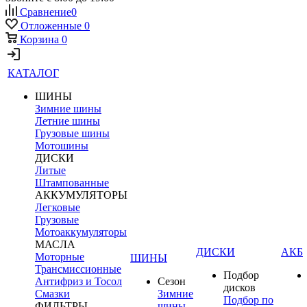
Сравнение
0
Отложенные
0
Корзина
0
КАТАЛОГ
ШИНЫ
Зимние шины
Летние шины
Грузовые шины
Мотошины
ДИСКИ
Литые
Штампованные
АККУМУЛЯТОРЫ
Легковые
Грузовые
Мотоаккумуляторы
МАСЛА
ДИСКИ
АКБ
Моторные
ШИНЫ
Трансмиссионные
Подбор
Антифриз и Тосол
Сезон
дисков
Смазки
Зимние
Подбор по
ФИЛЬТРЫ
шины