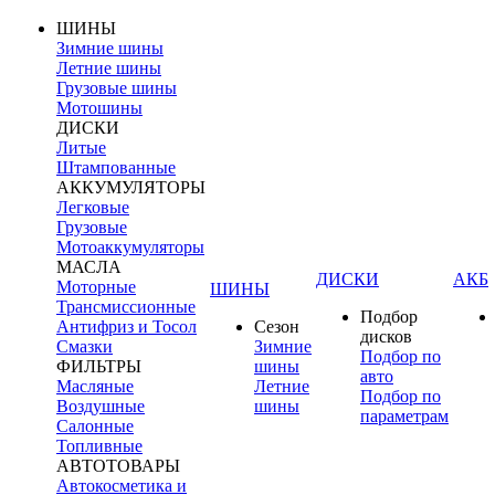
ШИНЫ
Зимние шины
Летние шины
Грузовые шины
Мотошины
ДИСКИ
Литые
Штампованные
АККУМУЛЯТОРЫ
Легковые
Грузовые
Мотоаккумуляторы
МАСЛА
ДИСКИ
АКБ
Моторные
ШИНЫ
Трансмиссионные
Подбор
Антифриз и Тосол
Сезон
дисков
Смазки
Зимние
Подбор по
ФИЛЬТРЫ
шины
авто
Масляные
Летние
Подбор по
Воздушные
шины
параметрам
Салонные
Топливные
АВТОТОВАРЫ
Автокосметика и