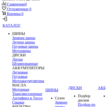
Сравнение
0
Отложенные
0
Корзина
0
КАТАЛОГ
ШИНЫ
Зимние шины
Летние шины
Грузовые шины
Мотошины
ДИСКИ
Литые
Штампованные
АККУМУЛЯТОРЫ
Легковые
Грузовые
Мотоаккумуляторы
МАСЛА
ДИСКИ
АКБ
Моторные
ШИНЫ
Трансмиссионные
Подбор
Антифриз и Тосол
Сезон
дисков
Смазки
Зимние
Подбор по
ФИЛЬТРЫ
шины