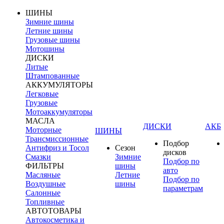
ШИНЫ
Зимние шины
Летние шины
Грузовые шины
Мотошины
ДИСКИ
Литые
Штампованные
АККУМУЛЯТОРЫ
Легковые
Грузовые
Мотоаккумуляторы
МАСЛА
ДИСКИ
АКБ
Моторные
ШИНЫ
Трансмиссионные
Подбор
Антифриз и Тосол
Сезон
дисков
Смазки
Зимние
Подбор по
ФИЛЬТРЫ
шины
авто
Масляные
Летние
Подбор по
Воздушные
шины
параметрам
Салонные
Топливные
АВТОТОВАРЫ
Автокосметика и