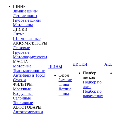
ШИНЫ
Зимние шины
Летние шины
Грузовые шины
Мотошины
ДИСКИ
Литые
Штампованные
АККУМУЛЯТОРЫ
Легковые
Грузовые
Мотоаккумуляторы
МАСЛА
ДИСКИ
АКБ
Моторные
ШИНЫ
Трансмиссионные
Подбор
Антифриз и Тосол
Сезон
дисков
Смазки
Зимние
Подбор по
ФИЛЬТРЫ
шины
авто
Масляные
Летние
Подбор по
Воздушные
шины
параметрам
Салонные
Топливные
АВТОТОВАРЫ
Автокосметика и