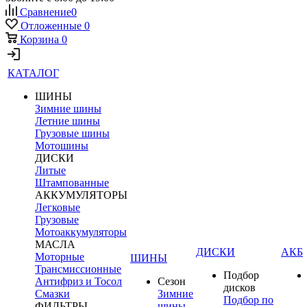
Сравнение
0
Отложенные
0
Корзина
0
КАТАЛОГ
ШИНЫ
Зимние шины
Летние шины
Грузовые шины
Мотошины
ДИСКИ
Литые
Штампованные
АККУМУЛЯТОРЫ
Легковые
Грузовые
Мотоаккумуляторы
МАСЛА
ДИСКИ
АКБ
Моторные
ШИНЫ
Трансмиссионные
Подбор
Антифриз и Тосол
Сезон
дисков
Смазки
Зимние
Подбор по
ФИЛЬТРЫ
шины