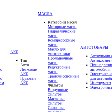
МАСЛА
Категории масел
Моторные масла
Гидравлические
масла
Компрессорные
масла
АВТОТОВАРЫ
Масло для
АКБ
мототехники
Автохимия 
Промывочные
Тип
Автокосмет
масла
Авто
Принадлежн
Редукторные
по
Легковые
автомобиля
масла
АКБ
Электрика и
Трансмиссионные
по
Грузовые
для автомоб
масла
ам
АКБ
Инструмент
Фильтры
Электроинс
Воздушные
фильтры
Масляные
фильтры
Салонные