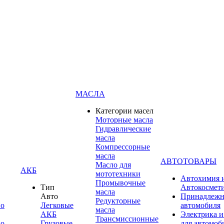
МАСЛА
Категории масел
Моторные масла
Гидравлические
масла
Компрессорные
масла
АВТОТОВАРЫ
Масло для
АКБ
мототехники
Автохимия 
Промывочные
Тип
Автокосмет
масла
Авто
Принадлежн
Редукторные
по
Легковые
автомобиля
масла
АКБ
Электрика и
Трансмиссионные
по
Грузовые
для автомоб