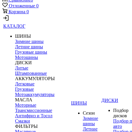
Отложенные
0
Корзина
0
КАТАЛОГ
ШИНЫ
Зимние шины
Летние шины
Грузовые шины
Мотошины
ДИСКИ
Литые
Штампованные
АККУМУЛЯТОРЫ
Легковые
Грузовые
Мотоаккумуляторы
МАСЛА
ДИСКИ
ШИНЫ
Моторные
Трансмиссионные
Подбор
Сезон
Антифриз и Тосол
дисков
Зимние
Смазки
Подбор 
шины
ФИЛЬТРЫ
авто
Летние
Масляные
Подбор 