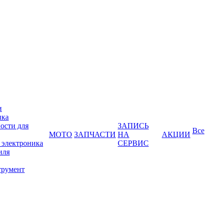
и
ика
ости для
ЗАПИСЬ
Все
МОТО
ЗАПЧАСТИ
НА
АКЦИИ
 электроника
СЕРВИС
иля
трумент