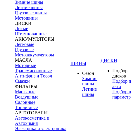
Зимние шины
Летние шины
Грузовые шины
Мотошины
ДИСКИ
Литые
Штампованные
АККУМУЛЯТОРЫ
Легковые
Грузовые
Мотоаккумуляторы
МАСЛА
ДИСКИ
ШИНЫ
Моторные
Трансмиссионные
Подбор
Сезон
Антифриз и Тосол
дисков
Зимние
Смазки
Подбор 
шины
ФИЛЬТРЫ
авто
Летние
Масляные
Подбор 
шины
Воздушные
параметр
Салонные
Топливные
АВТОТОВАРЫ
Автокосметика и
Автохимия
Электрика и электроника