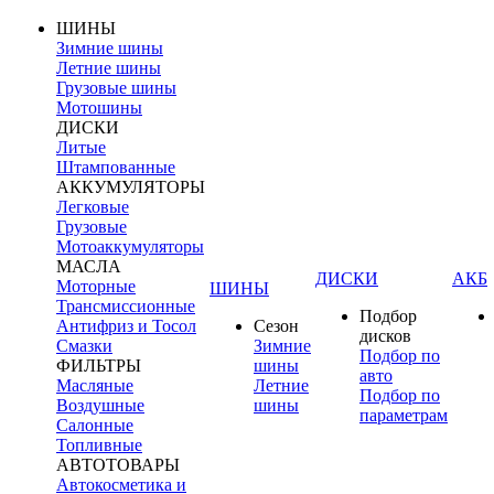
ШИНЫ
Зимние шины
Летние шины
Грузовые шины
Мотошины
ДИСКИ
Литые
Штампованные
АККУМУЛЯТОРЫ
Легковые
Грузовые
Мотоаккумуляторы
МАСЛА
ДИСКИ
АКБ
Моторные
ШИНЫ
Трансмиссионные
Подбор
Антифриз и Тосол
Сезон
дисков
Смазки
Зимние
Подбор по
ФИЛЬТРЫ
шины
авто
Масляные
Летние
Подбор по
Воздушные
шины
параметрам
Салонные
Топливные
АВТОТОВАРЫ
Автокосметика и