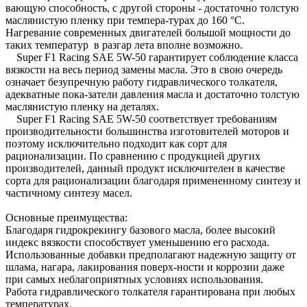
вающую способность, с другой стороны - достаточно толстую
маслянистую пленку при темпера-турах до 160 °C.
Нагревание современных двигателей большой мощности до
таких температур в разгар лета вполне возможно.
Super F1 Racing SAE 5W-50 гарантирует соблюдение класса
вязкости на весь период замены масла. Это в свою очередь
означает безупречную работу гидравлического толкателя,
адекватные пока-затели давления масла и достаточно толстую
маслянистую пленку на деталях.
Super F1 Racing SAE 5W-50 соответствует требованиям
производительности большинства изготовителей моторов и
поэтому исключительно подходит как сорт для
рационализации. По сравнению с продукцией других
производителей, данный продукт исключителен в качестве
сорта для рационализации благодаря примененному синтезу и
частичному синтезу масел.
Основные преимущества:
Благодаря гидрокрекингу базового масла, более высокий
индекс вязкости способствует уменьшению его расхода.
Использованные добавки предполагают надежную защиту от
шлама, нагара, лакирования поверх-ности и коррозии даже
при самых неблагоприятных условиях использования.
Работа гидравлического толкателя гарантирована при любых
температурах.