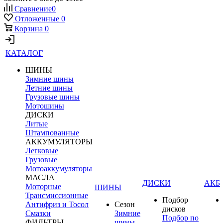
Сравнение
0
Отложенные
0
Корзина
0
КАТАЛОГ
ШИНЫ
Зимние шины
Летние шины
Грузовые шины
Мотошины
ДИСКИ
Литые
Штампованные
АККУМУЛЯТОРЫ
Легковые
Грузовые
Мотоаккумуляторы
МАСЛА
ДИСКИ
АКБ
Моторные
ШИНЫ
Трансмиссионные
Подбор
Антифриз и Тосол
Сезон
дисков
Смазки
Зимние
Подбор по
ФИЛЬТРЫ
шины