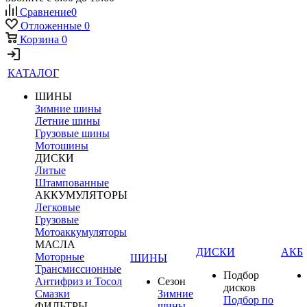
Сравнение
0
Отложенные
0
Корзина
0
КАТАЛОГ
ШИНЫ
Зимние шины
Летние шины
Грузовые шины
Мотошины
ДИСКИ
Литые
Штампованные
АККУМУЛЯТОРЫ
Легковые
Грузовые
Мотоаккумуляторы
МАСЛА
ДИСКИ
АКБ
Моторные
ШИНЫ
Трансмиссионные
Подбор
Антифриз и Тосол
Сезон
дисков
Смазки
Зимние
Подбор по
ФИЛЬТРЫ
шины