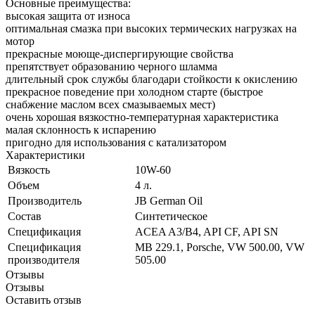
Основные преимущества:
высокая защита от износа
оптимальная смазка при высоких термических нагрузках на
мотор
прекрасные моюще-диспергирующие свойства
препятствует образованию черного шламма
длительный срок службы благодари стойкости к окислению
прекрасное поведение при холодном старте (быстрое
снабжение маслом всех смазываемых мест)
очень хорошая вязкостно-температурная характеристика
малая склонность к испарению
пригодно для использования с катализатором
Характеристики
Вязкость
10W-60
Объем
4 л.
Производитель
JB German Oil
Состав
Синтетическое
Спецификация
ACEA A3/B4, API CF, API SN
Спецификация
MB 229.1, Porsche, VW 500.00, VW
производителя
505.00
Отзывы
Отзывы
Оставить отзыв