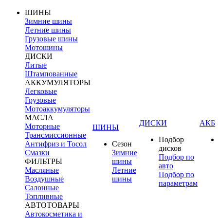
ШИНЫ
Зимние шины
Летние шины
Грузовые шины
Мотошины
ДИСКИ
Литые
Штампованные
АККУМУЛЯТОРЫ
Легковые
Грузовые
Мотоаккумуляторы
МАСЛА
ДИСКИ
АКБ
Моторные
ШИНЫ
Трансмиссионные
Подбор
Антифриз и Тосол
Сезон
дисков
Смазки
Зимние
Подбор по
ФИЛЬТРЫ
шины
авто
Масляные
Летние
Подбор по
Воздушные
шины
параметрам
Салонные
Топливные
АВТОТОВАРЫ
Автокосметика и